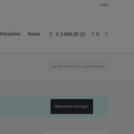
Login
Hersteller
News
0
€
3.696,00
(1)
Toendel
>
Produkte
>
Lauki Kollektion
Warenkorb anzeigen