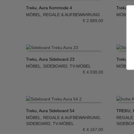
Treku, Aura Kommode 4
Treku, A
MÖBEL
,
REGALE & AUFBEWAHRUNG
MÖBEL
,
IN DEN WARENKORB
IN DE
€
2.889,00
Treku, Aura Sideboard 23
Treku, A
MÖBEL
,
SIDEBOARD
,
TV-MÖBEL
MÖBEL
,
IN DEN WARENKORB
IN DE
€
4.038,00
Treku, Aura Sideboard 54
TREKU, H
MÖBEL
,
REGALE & AUFBEWAHRUNG
,
REGALE
IN DEN WARENKORB
IN DE
SIDEBOARD
,
TV-MÖBEL
SIDEBO
€
4.167,00