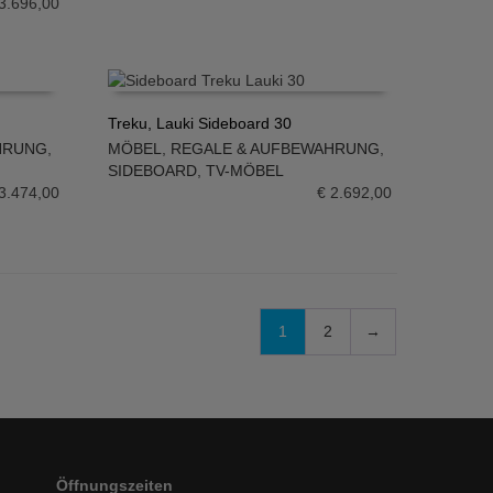
3.696,00
Treku, Lauki Sideboard 30
HRUNG
,
MÖBEL
,
REGALE & AUFBEWAHRUNG
,
IN DEN WARENKORB
SIDEBOARD
,
TV-MÖBEL
3.474,00
€
2.692,00
1
2
→
Öffnungszeiten