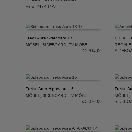
Showing 1–24 of 42 results
View
24
/
48
/
All
Treku Aura Sideboard 13
TREKU, A
MÖBEL
,
SIDEBOARD
,
TV-MÖBEL
REGALE
IN DEN WARENKORB
IN DE
€
2.914,00
SIDEBO
Treku, Aura Highboard 15
Treku, A
MÖBEL
,
SIDEBOARD
,
TV-MÖBEL
MÖBEL
,
IN DEN WARENKORB
IN DE
€
3.370,00
SIDEBO