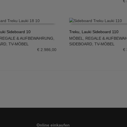
€
auki Sideboard 10
Treku, Lauki Sideboard 110
REGALE & AUFBEWAHRUNG
,
MÖBEL
,
REGALE & AUFBEWA
N WARENKORB
IN DEN WARENKORB
ARD
,
TV-MÖBEL
SIDEBOARD
,
TV-MÖBEL
€
2.986,00
€
Online einkaufen