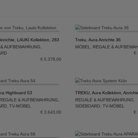
nrichte, LAUKI Kollektion, 283
Treku, Aura Anrichte 36
 & AUFBEWAHRUNG
,
MÖBEL
,
REGALE & AUFBEWA
N WARENKORB
IN DEN WARENKORB
ARD
€
€
5.378,00
ura Highboard 53
TREKU, Aura Kollektion, Anricht
REGALE & AUFBEWAHRUNG
,
REGALE & AUFBEWAHRUNG
,
N WARENKORB
IN DEN WARENKORB
ARD
,
TV-MÖBEL
SIDEBOARD
,
TV-MÖBEL
€
3.643,00
€