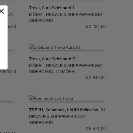
×
Treku, Aura Sideboard 1
HRUNG
,
MÖBEL
,
REGALE & AUFBEWAHRUNG
,
IN DEN WARENKORB
SIDEBOARD
2.665,00
€
3.224,00
Treku, Aura Sideboard 51
EL
MÖBEL
,
REGALE & AUFBEWAHRUNG
,
IN DEN WARENKORB
3.503,00
SIDEBOARD
,
TV-MÖBEL
€
3.948,00
TREKU, Kommode, LAUKI Kollektion, 01
REGALE & AUFBEWAHRUNG
,
IN DEN WARENKORB
SIDEBOARD
€
5.571,00