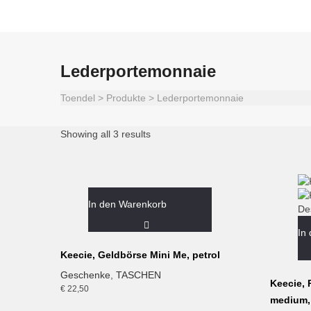
Lederportemonnaie
Toendel
>
Produkte
>
Lederportemonnaie
Showing all 3 results
In den Warenkorb
In
Keecie, Geldbörse Mini Me, petrol
Geschenke
,
TASCHEN
Keecie,
€
22,50
medium,