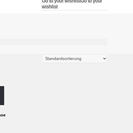
Go to your wishlist
Go to your
wishlist
ase