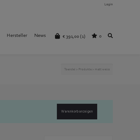
Login
Hersteller
News
0
€
391,00
(1)
Toendel
>
Produkte
>
matt weiss
Warenkorb anzeigen