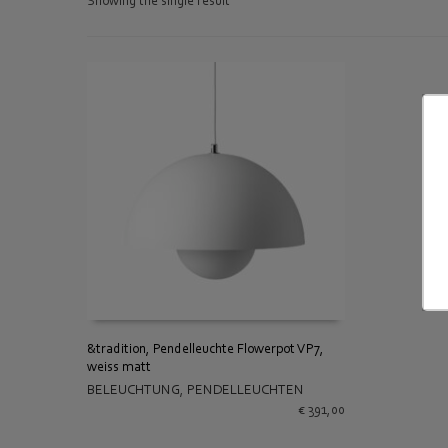
Showing the single result
&tradition, Pendelleuchte Flowerpot VP7,
weiss matt
IN DEN WARENKORB
BELEUCHTUNG
,
PENDELLEUCHTEN
€
391,00