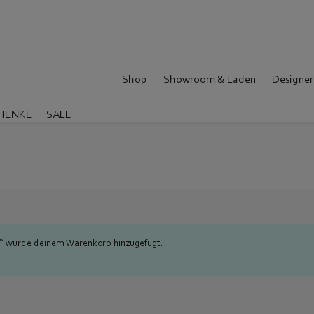
Shop
Showroom & Laden
Designer
HENKE
SALE
tt“ wurde deinem Warenkorb hinzugefügt.