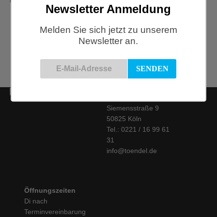
Newsletter Anmeldung
McNutt, Wolldecke Aspen
Provincial, Cashmere-Merino
Melden Sie sich jetzt zu unserem
Newsletter an.
€
127,50
Kontakt
Siemensstraße 9
50825 Köln
Tel.: 0221 / 16 99 61
31
info@toendel.de
Öffnungszeiten
Di nach
Terminvereinbarung