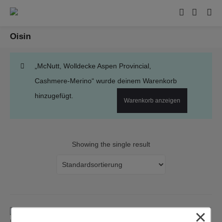
Oisin
„McNutt, Wolldecke Aspen Provincial,
Cashmere-Merino“ wurde deinem Warenkorb
hinzugefügt.
Warenkorb anzeigen
Showing the single result
×