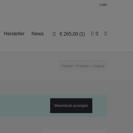
Login
Hersteller
News
0
€
265,00
(1)
Toendel
>
Produkte
>
Origami
Warenkorb anzeigen