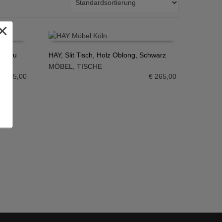
×
gsblau
HAY, Slit Tisch, Holz Oblong, Schwarz
MÖBEL
,
TISCHE
IN DEN WARENKORB
€
265,00
€
265,00