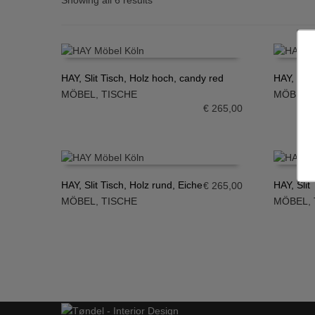
Showing all 6 results
HAY, Slit Tisch, Holz hoch, candy red
HAY, Slit
MÖBEL
,
TISCHE
MÖBEL
,
IN DEN WARENKORB
IN DE
€
265,00
HAY, Slit Tisch, Holz rund, Eiche
HAY, Slit
€
265,00
MÖBEL
,
TISCHE
MÖBEL
,
IN DEN WARENKORB
IN DE