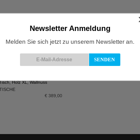
Newsletter Anmeldung
 Tisch, Holz hoch, Eiche
HAY, Slit Tisch, Holz hoch, Köni
Melden Sie sich jetzt zu unserem Newsletter an.
TISCHE
MÖBEL
,
TISCHE
N WARENKORB
IN DEN WARENKORB
€
265,00
 Tisch, Holz XL, Wallnuss
TISCHE
N WARENKORB
€
389,00