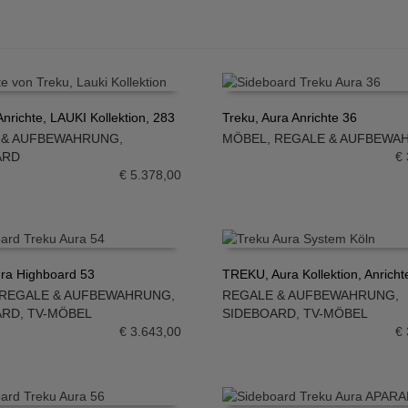
nrichte, LAUKI Kollektion, 283
Treku, Aura Anrichte 36
 & AUFBEWAHRUNG
,
MÖBEL
,
REGALE & AUFBEWA
N WARENKORB
IN DEN WARENKORB
ARD
€
€
5.378,00
ura Highboard 53
TREKU, Aura Kollektion, Anricht
REGALE & AUFBEWAHRUNG
,
REGALE & AUFBEWAHRUNG
,
N WARENKORB
IN DEN WARENKORB
ARD
,
TV-MÖBEL
SIDEBOARD
,
TV-MÖBEL
€
3.643,00
€