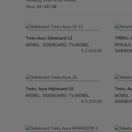
Showing 1–24 of 41 results
View
24
/
48
/
All
Treku Aura Sideboard 13
TREKU, A
MÖBEL
,
SIDEBOARD
,
TV-MÖBEL
REGALE
IN DEN WARENKORB
IN DE
€
2.914,00
SIDEBO
Treku, Aura Highboard 15
Treku, A
MÖBEL
,
SIDEBOARD
,
TV-MÖBEL
MÖBEL
,
IN DEN WARENKORB
IN DE
€
3.370,00
SIDEBO