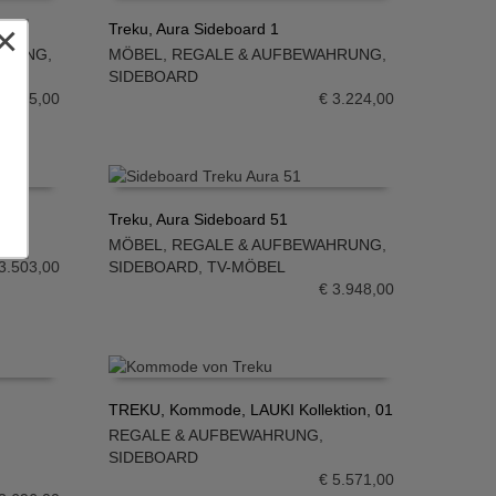
×
Treku, Aura Sideboard 1
HRUNG
,
MÖBEL
,
REGALE & AUFBEWAHRUNG
,
IN DEN WARENKORB
SIDEBOARD
2.665,00
€
3.224,00
Treku, Aura Sideboard 51
EL
MÖBEL
,
REGALE & AUFBEWAHRUNG
,
IN DEN WARENKORB
3.503,00
SIDEBOARD
,
TV-MÖBEL
€
3.948,00
TREKU, Kommode, LAUKI Kollektion, 01
REGALE & AUFBEWAHRUNG
,
IN DEN WARENKORB
SIDEBOARD
€
5.571,00