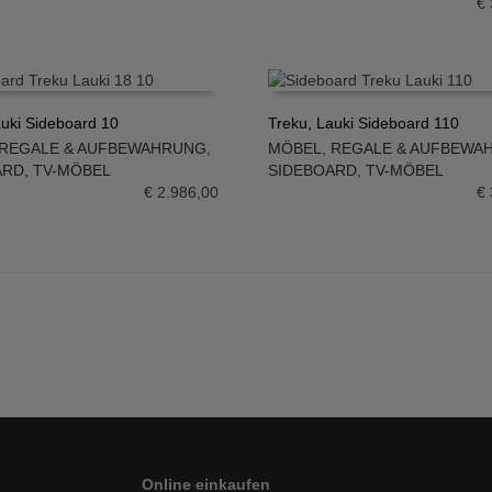
€
auki Sideboard 10
Treku, Lauki Sideboard 110
REGALE & AUFBEWAHRUNG
,
MÖBEL
,
REGALE & AUFBEWA
N WARENKORB
IN DEN WARENKORB
ARD
,
TV-MÖBEL
SIDEBOARD
,
TV-MÖBEL
€
2.986,00
€
Online einkaufen