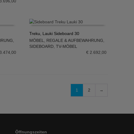
3.696,00
Treku, Lauki Sideboard 30
HRUNG
,
MÖBEL
,
REGALE & AUFBEWAHRUNG
,
IN DEN WARENKORB
SIDEBOARD
,
TV-MÖBEL
3.474,00
€
2.692,00
1
2
→
Öffnungszeiten