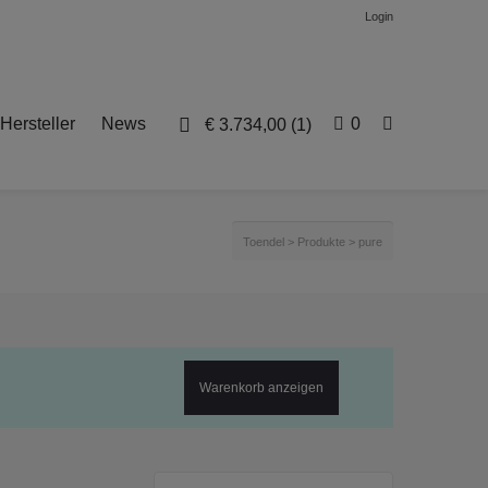
Login
Hersteller
News
0
€
3.734,00
(1)
Toendel
>
Produkte
>
pure
Warenkorb anzeigen