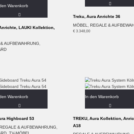
 den Warenkorb
Treku, Aura Anrichte 36
MÖBEL
,
REGALE & AUFBEWA
nrichte, LAUKI Kollektion,
€
3.348,00
 & AUFBEWAHRUNG
,
ARD
 den Warenkorb
In den Warenkorb
ura Highboard 53
TREKU, Aura Kollektion, Anric
A18
REGALE & AUFBEWAHRUNG
,
ARD
,
TV-MÖBEL