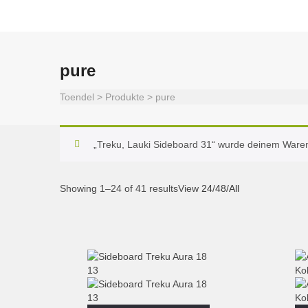
pure
Toendel
>
Produkte
>
pure
„Treku, Lauki Sideboard 31“ wurde deinem Waren
Showing 1–24 of 41 results
View
24
/
48
/
All