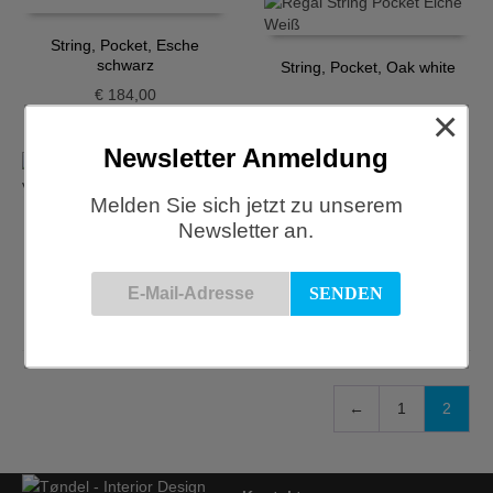
String, Pocket, Esche
schwarz
String, Pocket, Oak white
€
184,00
×
€
184,00
Newsletter Anmeldung
Melden Sie sich jetzt zu unserem
Newsletter an.
TREKU, Regalschrank,
LAUKI Kollektion, 52
€
4.880,00
←
1
2