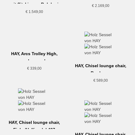
mit Sitzkissen, Bolgheri
Sitzkissen
€
2.169,00
€
1.549,00
HAY, Arcs Trolley High,
auburn red
HAY, Chisel lounge chair,
€
339,00
Bordeaux
€
589,00
HAY, Chisel lounge chair,
Eiche/Hallingdal 407
HAY, Chisel lounge chair,