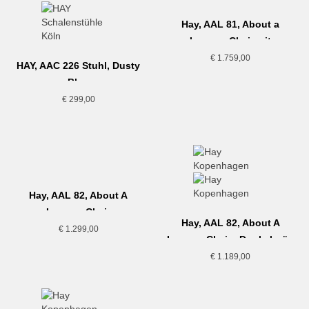
Hay, AAL 81, About a
Lounge Chair mit
Sitzkissen
€
1.759,00
HAY, AAC 226 Stuhl, Dusty
Blue
€
299,00
Hay, AAL 82, About A
Lounge Chair
Hay, AAL 82, About A
€
1.299,00
Lounge Chair , Dunkelgrün
€
1.189,00