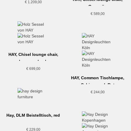
€
1.209,00
Grasgrün
€
589,00
HAY, Chisel lounge chair,
lacquered oak
€
699,00
HAY, Common Tischlampe,
Schirm rund, Rot
€
244,00
Hay, DLM Beistelltisch, red
€
229,00