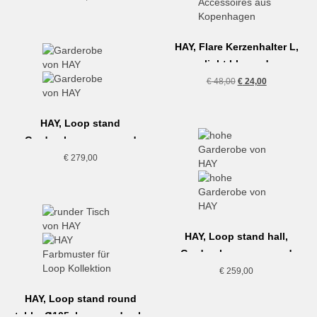
HAY, Flare Kerzenhalter L,
light blue red
Ursprünglicher
Aktueller
€
48,00
€
24,00
Preis
Preis
war:
ist:
HAY, Loop stand
€ 48,00
€ 24,00.
Garderobe, maroon red
€
279,00
HAY, Loop stand hall,
Garderobe, maroon red
€
259,00
HAY, Loop stand round
table, Ø105, lacquered oak,