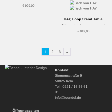
maroon red
€
929,00
HAY, Loop Stand Table,
160cm, Eiche, maroon red
€
849,00
1
2
3
→
Kontakt
Siemensstraße 9
50825 Köln
Tel.: 0221 / 16 99 61
31
info@toendel.de
Öffnungszeiten