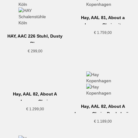
Hay, AAL 81, About a
Lounge Chair mit
Sitzkissen
€
1.759,00
HAY, AAC 226 Stuhl, Dusty
Blue
€
299,00
Hay, AAL 82, About A
Lounge Chair
Hay, AAL 82, About A
€
1.299,00
Lounge Chair , Dunkelgrün
€
1.189,00