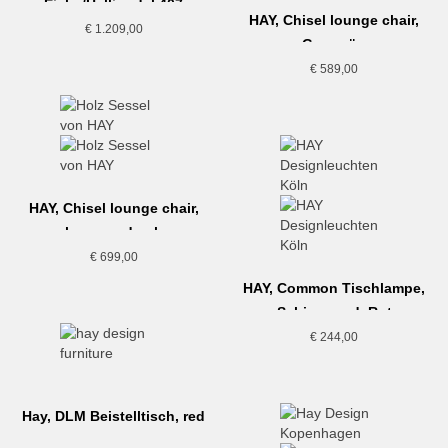
Eiche/Hallingdal 407
HAY, Chisel lounge chair,
€
1.209,00
Grasgrün
€
589,00
HAY, Chisel lounge chair,
lacquered oak
€
699,00
HAY, Common Tischlampe,
Schirm rund, Rot
€
244,00
Hay, DLM Beistelltisch, red