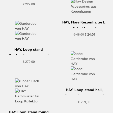
€
229,00
HAY, Flare Kerzenhalter L,
light blue red
Ursprünglicher
Aktueller
€
48,00
€
24,00
Preis
Preis
war:
ist:
HAY, Loop stand
€ 48,00
€ 24,00.
Garderobe, maroon red
€
279,00
HAY, Loop stand hall,
Garderobe, maroon red
€
259,00
HAY, Loop stand round