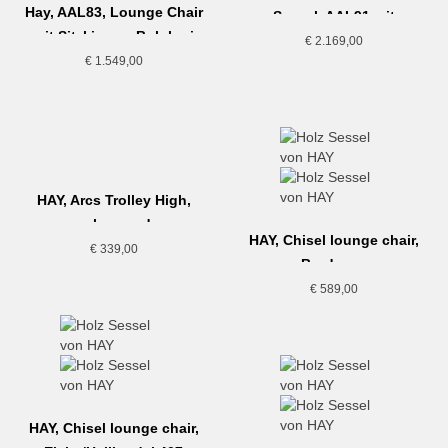
Hay, AAL83, Lounge Chair
Sessel, AAL91 mit
mit Sitzkissen, Bolgheri
Sitzkissen
€
2.169,00
€
1.549,00
HAY, Arcs Trolley High,
auburn red
HAY, Chisel lounge chair,
€
339,00
Bordeaux
€
589,00
HAY, Chisel lounge chair,