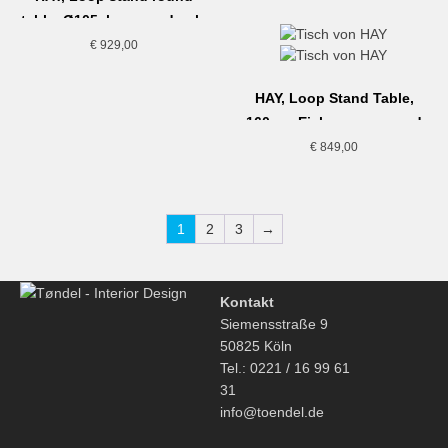
table, Ø105, lacquered oak,
maroon red
€
929,00
HAY, Loop Stand Table,
160cm, Eiche, maroon red
€
849,00
1
2
3
→
Kontakt
Siemensstraße 9
50825 Köln
Tel.: 0221 / 16 99 61
31
info@toendel.de