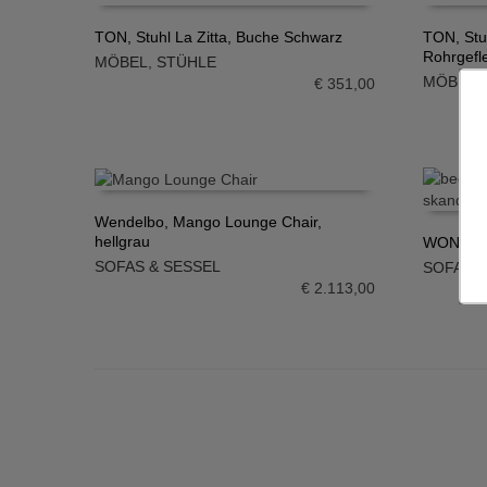
TON, Stuhl La Zitta, Buche Schwarz
TON, Stuh
Rohrgefl
MÖBEL
,
STÜHLE
IN DEN WARENKORB
IN DE
MÖBEL
,
€
351,00
Wendelbo, Mango Lounge Chair,
hellgrau
WON, Man
IN DEN WARENKORB
SOFAS & SESSEL
SOFAS &
IN DE
€
2.113,00