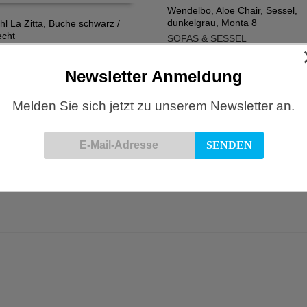
Wendelbo, Aloe Chair, Sessel,
dunkelgrau, Monta 8
l La Zitta, Buche schwarz /
IN DEN WARENKORB
echt
SOFAS & SESSEL
N WARENKORB
STÜHLE
€
€
422,00
Newsletter Anmeldung
Melden Sie sich jetzt zu unserem Newsletter an.
WON, Mango Lounge Chair, ora
meliert
go Lounge Chair, graumeliert
IN DEN WARENKORB
SOFAS & SESSEL
 SESSEL
N WARENKORB
€
€
2.113,00