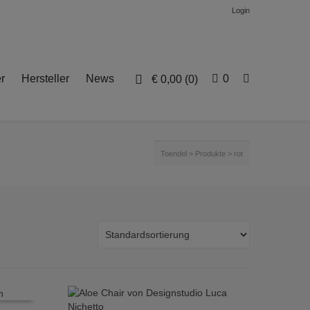
Login
r
Hersteller
News
0
€
0,00
(0)
Toendel
>
Produkte
>
rot