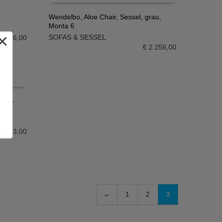
Wendelbo, Aloe Chair, Sessel, grau,
Monta 6
IN DEN WARENKORB
×
SOFAS & SESSEL
2.256,00
€
2.256,00
nge-
2.113,00
←
1
2
3