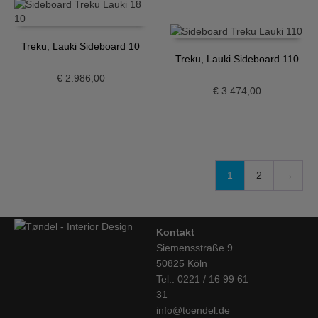
Treku, Lauki Sideboard 10
Treku, Lauki Sideboard 110
€
2.986,00
€
3.474,00
1
2
→
Kontakt
Siemensstraße 9
50825 Köln
Tel.: 0221 / 16 99 61
31
info@toendel.de