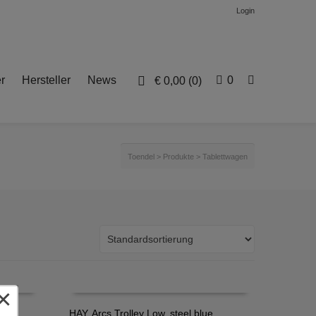
Login
r
Hersteller
News
0
€
0,00
(0)
Toendel
>
Produkte
>
Tablettwagen
×
HAY, Arcs Trolley Low, steel blue