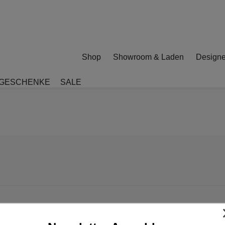
Shop
Showroom & Laden
Designe
GESCHENKE
SALE
 Trolley High, eggshell
HAY, Arcs Trolley Low, eggshell