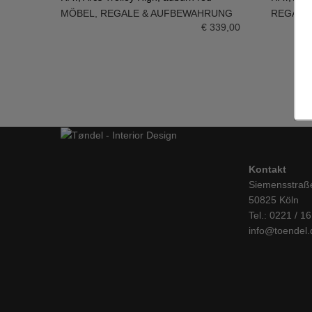
MÖBEL
,
REGALE & AUFBEWAHRUNG
REGALE
IN DEN WARENKORB
IN DE
€
339,00
Kontakt
Siemensstraß
50825 Köln
Tel.: 0221 / 1
info@toendel.