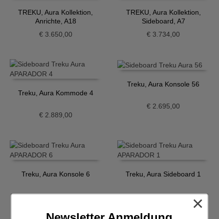
TREKU, Aura Kollektion,
TREKU, Aura Kollektion,
Anrichte, A18
Sideboard, A7
€
3.650,00
€
3.734,00
Treku, Aura Konsole 56
Treku, Aura Kommode 4
€
2.695,00
€
2.889,00
Treku, Aura Konsole 6
Treku, Aura Sideboard 1
€
2.665,00
€
3.224,00
×
Newsletter Anmeldung