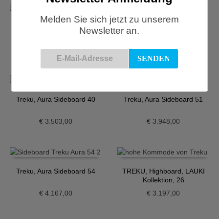
Melden Sie sich jetzt zu unserem
Treku, Aura Sideboard 23
Treku, Aura Sideboard 37
Newsletter an.
€
4.038,00
€
5.403,00
Treku, Aura Sideboard 40
Treku, Aura Sideboard 51
€
3.503,00
€
3.948,00
Treku, Aura Sideboard 54
TREKU, Highboard, LAUKI
Kollektion, 26
€
4.167,00
€
3.197,00