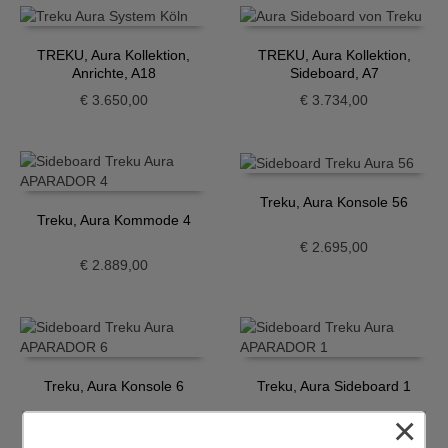
TREKU, Aura Kollektion,
TREKU, Aura Kollektion,
Anrichte, A18
Sideboard, A7
€
3.650,00
€
3.734,00
Treku, Aura Konsole 56
Treku, Aura Kommode 4
€
2.695,00
€
2.889,00
Treku, Aura Konsole 6
Treku, Aura Sideboard 1
×
€
2.665,00
€
3.224,00