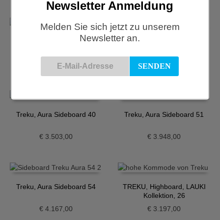
Newsletter Anmeldung
Melden Sie sich jetzt zu unserem
Newsletter an.
Treku, Aura Sideboard 23
Treku, Aura Sideboard 37
€
4.038,00
€
5.403,00
Treku, Aura Sideboard 40
Treku, Aura Sideboard 51
€
3.503,00
€
3.948,00
Treku, Aura Sideboard 54
TREKU, Highboard, LAUKI
Kollektion, 26
€
4.167,00
€
3.197,00