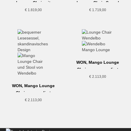
Lounge Chair mit
Lounge Chair, Sessel
Sitzkissen
€
1.819,00
€
1.719,00
WON, Mango Lounge
Chair, orange-meliert
€
2.113,00
WON, Mango Lounge
Chair, graumeliert
€
2.113,00