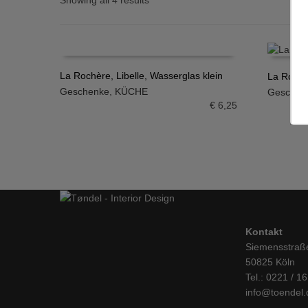
Showing all 4 results
La Rochère, Libelle, Wasserglas klein
La Rochè
Geschenke
,
KÜCHE
Geschen
IN DEN WARENKORB
IN DE
€
6,25
Kontakt
Siemensstraß
50825 Köln
Tel.: 0221 / 1
info@toendel.