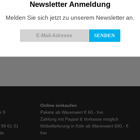
Newsletter Anmeldung
Melden Sie sich jetzt zu unserem Newsletter an.
La Rochère, Ouessant, Longdri
re, Ouessant, Glastasse
€
8,25
Geschenke
,
KÜCHE
ke
,
KÜCHE
IN DEN WARENKORB
N WARENKORB
Online einkaufen
e 9
Pakete ab Warenwert € 60,- frei
Zahlung mit Paypal & Vorkasse möglich
6 99 61 31
Möbellieferung in Köln ab Warenwert 600,- €
de
frei