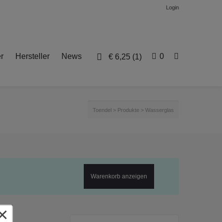
Login
r
Hersteller
News
0
€
6,25
(1)
Toendel
>
Produkte
>
Wasserglas
Warenkorb anzeigen
×