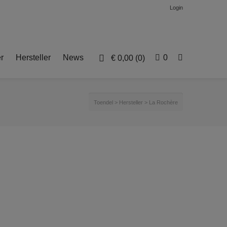
Login
r
Hersteller
News
0
€
0,00
(0)
Toendel
>
Hersteller
>
La Rochère