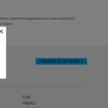
te Gläser.
×
PRODUKTE IM SHOP >
TON
TREKU