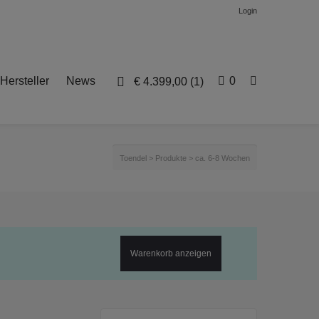
Login
Hersteller
News
0
€
4.399,00
(1)
Toendel
>
Produkte
>
ca. 6-8 Wochen
Warenkorb anzeigen