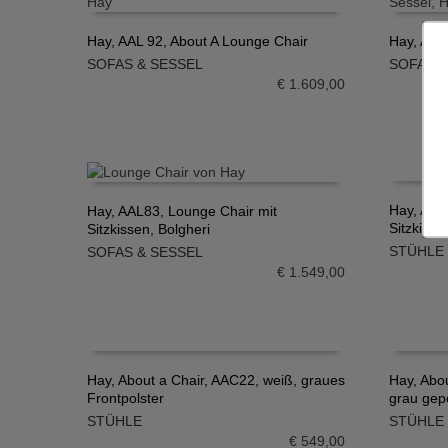
Hay, AAL 92, About A Lounge Chair
Hay, AAL
SOFAS & SESSEL
SOFAS &
IN DEN WARENKORB
IN DE
€
1.609,00
Hay, Abo
Hay, AAL83, Lounge Chair mit
Sitzkisse
Sitzkissen, Bolgheri
IN DE
IN DEN WARENKORB
STÜHLE
SOFAS & SESSEL
€
1.549,00
Hay, About a Chair, AAC22, weiß, graues
Hay, Abo
Frontpolster
grau gepo
IN DEN WARENKORB
IN DE
STÜHLE
STÜHLE
€
549,00