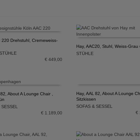
 220 Drehstuhl, Cremeweiss-
Hay, AAC20, Stuhl, Weiss-Grau
N WARENKORB
STÜHLE
STÜHLE
IN DEN WARENKORB
€
449,00
Hay, AAL 82, About A Lounge Cha
 82, About A Lounge Chair ,
Sitzkissen
ün
IN DEN WARENKORB
N WARENKORB
SOFAS & SESSEL
 SESSEL
€
€
1.189,00