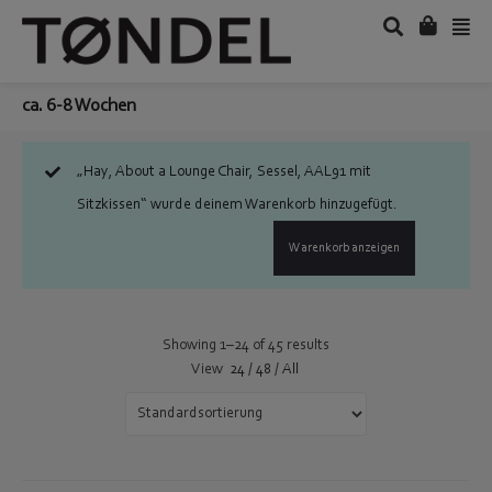
ca. 6-8 Wochen
„Hay, About a Lounge Chair, Sessel, AAL91 mit
Sitzkissen“ wurde deinem Warenkorb hinzugefügt.
Warenkorb anzeigen
Showing 1–24 of 45 results
View
24
/
48
/
All