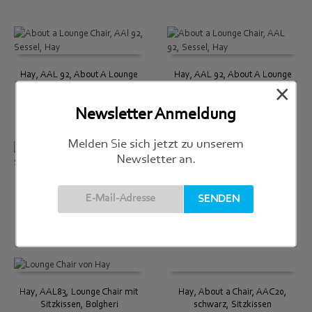
Hay, AAL 92, About A Lounge
Hay, AAL 92, About A Lounge
×
Chair
Chair
€
1.609,00
€
1.719,00
Newsletter Anmeldung
Melden Sie sich jetzt zu unserem
Newsletter an.
Hay, AAL 92, About A Lounge
Hay, AAL 92, About A Lounge
Chair mit Sitzkissen
Chair, Sessel
€
1.819,00
€
1.719,00
Hay, AAL83, Lounge Chair mit
Hay, About a Chair, AAC20,
Sitzkissen, Bolgheri
schwarz, Sitzkissen