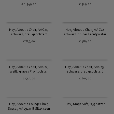
€
1.549,00
€
569,00
Hay, About a Chair, AAC21,
Hay, About a Chair, AAC22,
schwarz, grau gepolstert
schwarz, grünes Frontpolster
€
739,00
€
489,00
Hay, About a Chair, AAC22,
Hay, About a Chair, AAC25,
weiß, graues Frontpolster
schwarz, grau gepolstert
€
549,00
€
805,00
Hay, About a Lounge Chair,
Hay, Mags Sofa, 2,5-Sitzer
Sessel, AAL91 mit Sitzkissen