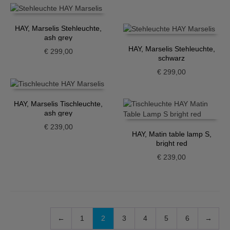
€ 48,00
€ 24,00.
HAY, Marselis Stehleuchte,
ash grey
HAY, Marselis Stehleuchte,
€
299,00
schwarz
€
299,00
HAY, Marselis Tischleuchte,
ash grey
€
239,00
HAY, Matin table lamp S,
bright red
€
239,00
←
1
2
3
4
5
6
→