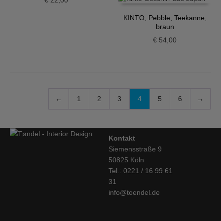
KINTO, Pebble, Teekanne,
braun
€
54,00
←
1
2
3
4
5
6
→
Kontakt
Siemensstraße 9
50825 Köln
Tel.: 0221 / 16 99 61
31
info@toendel.de