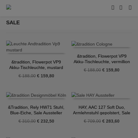
SALE
&tradition, Flowerpot VP9
Akku-Tischleuchte, vermillion
&tradition, Flowerpot VP9
red
Akku-Tischleuchte, mustard
Ursprünglicher
Aktueller
€
188,00
€
159,80
Ursprünglicher
Aktueller
€
188,00
€
159,80
Preis
Preis
Preis
Preis
war:
ist:
war:
ist:
€ 188,00
€ 159,80.
€ 188,00
€ 159,80.
&Tradition, Rely HW71 Stuhl,
HAY, AAC 127 Soft Duo,
Blue-Eiche, Sale Aussteller
Armlehnstuhl gepolstert, Sale
Aussteller
Ursprünglicher
Aktueller
Ursprünglicher
Aktueller
€
310,00
€
232,50
€
709,00
€
283,60
Preis
Preis
Preis
Preis
war:
ist:
war:
ist: