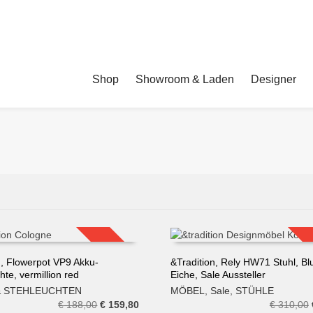
Shop
Showroom & Laden
Designer
SALE!
n, Flowerpot VP9 Akku-
&Tradition, Rely HW71 Stuhl, Bl
hte, vermillion red
Eiche, Sale Aussteller
N WARENKORB
IN DEN WARENKORB
 & STEHLEUCHTEN
MÖBEL
,
Sale
,
STÜHLE
Ursprünglicher
Aktueller
€
188,00
€
159,80
€
310,00