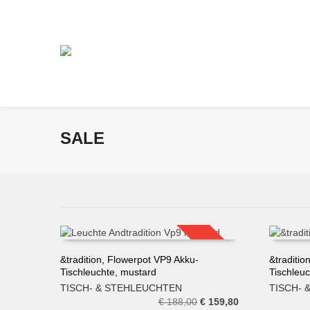
SALE
SALE!
&tradition, Flowerpot VP9 Akku-
&traditio
Tischleuchte, mustard
Tischleuc
IN DEN WARENKORB
IN DE
TISCH- & STEHLEUCHTEN
TISCH-
Ursprünglicher
Aktueller
€
188,00
€
159,80