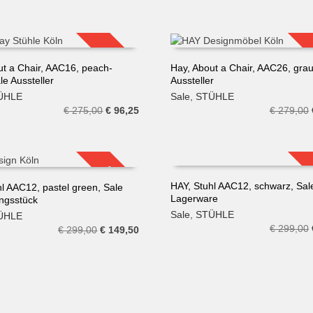
Preis
Preis
war:
ist:
€ 188,00
€ 159,80.
SALE!
ut a Chair, AAC16, peach-
Hay, About a Chair, AAC26, grau
le Aussteller
Aussteller
N WARENKORB
IN DEN WARENKORB
ÜHLE
Sale
,
STÜHLE
Ursprünglicher
Aktueller
€
275,00
€
96,25
€
279,00
Preis
Preis
war:
ist:
€ 275,00
€ 96,25.
SALE!
HAY, Stuhl AAC12, schwarz, Sal
hl AAC12, pastel green, Sale
Lagerware
ungsstück
IN DEN WARENKORB
N WARENKORB
Sale
,
STÜHLE
ÜHLE
€
299,00
Ursprünglicher
Aktueller
€
299,00
€
149,50
Preis
Preis
war:
ist:
€ 299,00
€ 149,50.