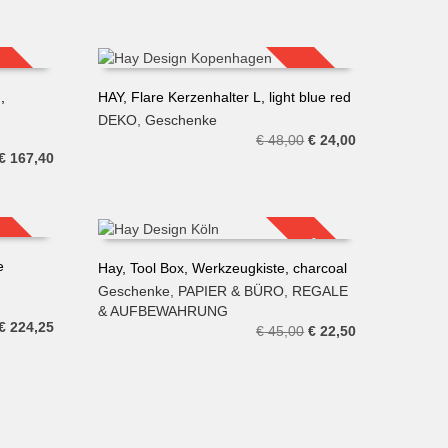
Preis
Preis
Preis
Preis
war:
ist:
war:
ist:
€ 310,00
€ 232,50.
€ 709,00
€ 283,60.
SALE!
SALE!
,
HAY, Flare Kerzenhalter L, light blue red
DEKO
,
Geschenke
IN DEN WARENKORB
Ursprünglicher
Aktueller
€
48,00
€
24,00
Ursprünglicher
Aktueller
€
167,40
Preis
Preis
Preis
Preis
war:
ist:
war:
ist:
€ 48,00
€ 24,00.
€ 279,00
€ 167,40.
SALE!
SALE!
e
Hay, Tool Box, Werkzeugkiste, charcoal
Geschenke
,
PAPIER & BÜRO
,
REGALE
IN DEN WARENKORB
& AUFBEWAHRUNG
Ursprünglicher
Aktueller
€
224,25
Ursprünglicher
Aktueller
€
45,00
€
22,50
Preis
Preis
Preis
Preis
war:
ist:
war:
ist:
€ 299,00
€ 224,25.
€ 45,00
€ 22,50.