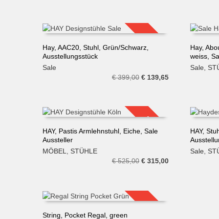
Preis
Preis
war:
ist:
€ 188,00
€ 159,80.
SALE!
Hay, AAC20, Stuhl, Grün/Schwarz,
Hay, Abo
Ausstellungsstück
weiss, Sa
IN DEN WARENKORB
IN DE
Sale
Sale
,
ST
Ursprünglicher
Aktueller
€
399,00
€
139,65
Preis
Preis
war:
ist:
€ 399,00
€ 139,65.
SALE!
HAY, Pastis Armlehnstuhl, Eiche, Sale
HAY, Stu
Aussteller
Ausstell
IN DEN WARENKORB
IN DE
MÖBEL
,
STÜHLE
Sale
,
ST
Ursprünglicher
Aktueller
€
525,00
€
315,00
Preis
Preis
war:
ist:
€ 525,00
€ 315,00.
SALE!
String, Pocket Regal, green