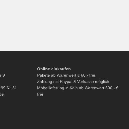
Online einkaufen
e 9
Pakete ab Warenwert € 60,- frei
Zahlung mit Paypal & Vorkasse möglich
6 99 61 31
Möbellieferung in Köln ab Warenwert 600,- €
de
frei