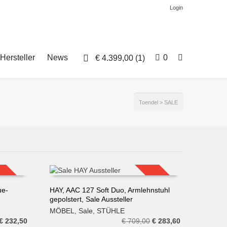
Login
Hersteller
News
0
€
4.399,00
(1)
Toendel
>
SALE
SALE!
SALE!
ue-
HAY, AAC 127 Soft Duo, Armlehnstuhl
gepolstert, Sale Aussteller
IN DEN WARENKORB
MÖBEL
,
Sale
,
STÜHLE
Ursprünglicher
Aktueller
Ursprünglicher
Aktueller
€
232,50
€
709,00
€
283,60