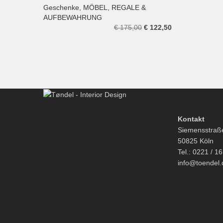
Geschenke
,
MÖBEL
,
REGALE &
IN DEN WARENKORB
AUFBEWAHRUNG
Ursprünglicher
Aktueller
€
175,00
€
122,50
Preis
Preis
war:
ist:
€ 175,00
€ 122,50.
Kontakt
Siemensstraß
50825 Köln
Tel.: 0221 / 1
info@toendel.