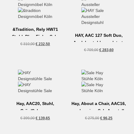
&Tradition, Rely HW71
HAY, AAC 127 Soft Duo,
Stuhl, Blue-Eiche, Sale
Armlehnstuhl gepolstert,
Aussteller
Ursprünglicher
Aktueller
€
310,00
€
232,50
Sale Aussteller
Preis
Preis
Ursprünglicher
Aktueller
€
709,00
€
283,60
war:
ist:
Preis
Preis
€ 310,00
€ 232,50.
war:
ist:
€ 709,00
€ 283,60.
Hay, AAC20, Stuhl,
Hay, About a Chair, AAC16,
Grün/Schwarz,
peach-weiss, Sale Aussteller
Ausstellungsstück
Ursprünglicher
Aktueller
Ursprünglicher
Aktueller
€
399,00
€
139,65
€
275,00
€
96,25
Preis
Preis
Preis
Preis
war:
ist:
war:
ist: