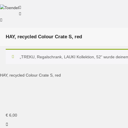
HAY, recycled Colour Crate S, red
„TREKU, Regalschrank, LAUKI Kollektion, 52“ wurde deine
HAY, recycled Colour Crate S, red
HAY, Colour Crate S, red
HAY, recycled Colour Crate
HAY, recycled Colour Crate
€
6,00