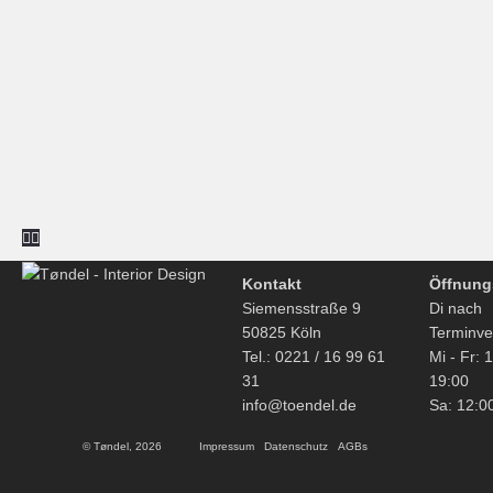
Kontakt
Öffnung
Siemensstraße 9
Di nach
50825 Köln
Terminve
Tel.: 0221 / 16 99 61
Mi - Fr: 
31
19:00
info@toendel.de
Sa: 12:0
© Tøndel, 2026
Impressum
Datenschutz
AGBs