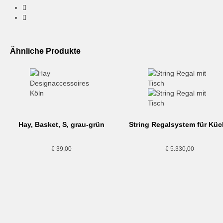
ab einem Warenwert von € 60,- frei
FARBE: red – Rot
Zahlungsarten:
Visa/Mastercard, Paypal, Soforkauf, Vorkasse
Umtausch & Rückgabe
Ähnliche Produkte
Sollte etwas nicht gefallen, kann der Artikel zurückgeschickt werd
Als kleiner Laden freuen wir uns natürlich über möglichst weni
Hay, Basket, S, grau-grün
String Regalsystem für Kü
€
39,00
€
5.330,00