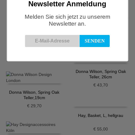
Newsletter Anmeldung
€
21,00
Melden Sie sich jetzt zu unserem
Newsletter an.
Donna Wilson, Meg
Eierbecher
€
16,30
Donna Wilson, Mog Teller
€
29,70
Donna Wilson, Spring Oak
Teller, 26cm
€
43,70
Donna Wilson, Spring Oak
Teller,19cm
€
29,70
Hay, Basket, L, hellgrau
€
55,00