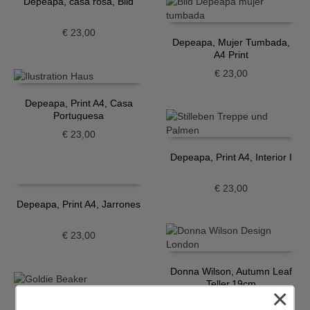
Depeapa, casa rosa, Bild
€
23,00
Depeapa, Mujer Tumbada,
A4 Print
€
23,00
Depeapa, Print A4, Casa
Portuguesa
€
23,00
Depeapa, Print A4, Interior I
€
23,00
Depeapa, Print A4, Jarrones
€
23,00
Donna Wilson, Autumn Leaf
Teller,19cm
×
€
29,70
Donna Wilson, Goldie Becher