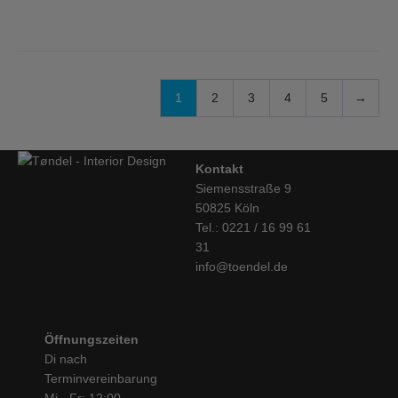
1
2
3
4
5
→
Kontakt
Siemensstraße 9
50825 Köln
Tel.: 0221 / 16 99 61
31
info@toendel.de
Öffnungszeiten
Di nach
Terminvereinbarung