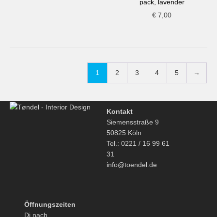
pack, lavender
€
7,00
1
2
3
4
5
→
Kontakt
Siemensstraße 9
50825 Köln
Tel.: 0221 / 16 99 61
31
info@toendel.de
Öffnungszeiten
Di nach