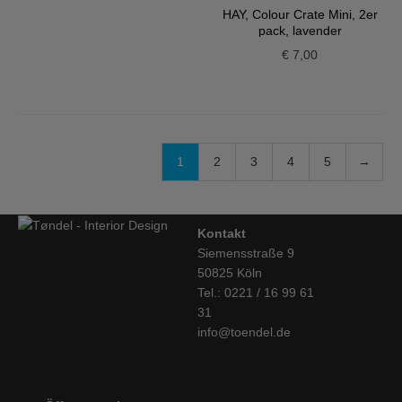
HAY, Colour Crate Mini, 2er
pack, lavender
€
7,00
1
2
3
4
5
→
Kontakt
Siemensstraße 9
50825 Köln
Tel.: 0221 / 16 99 61
31
info@toendel.de