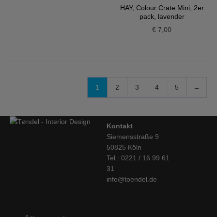
HAY, Colour Crate Mini, 2er
pack, lavender
€
7,00
1
2
3
4
5
→
Kontakt
Siemensstraße 9
50825 Köln
Tel.: 0221 / 16 99 61
31
info@toendel.de