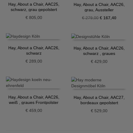
Hay, About a Chair, AAC25,
Hay, About a Chair, AAC26,
schwarz, grau gepolstert
grau, Aussteller
€
805,00
Ursprünglicher
Aktueller
€
279,00
€
167,40
Preis
Preis
war:
ist:
€ 279,00
€ 167,40
Hay, About a Chair, AAC26,
Hay, About a Chair, AAC26,
schwarz
schwarz , graues
Frontpolster
€
289,00
€
429,00
Hay, About a Chair, AAC26,
Hay, About a Chair, AAC27,
weiß , graues Frontpolster
bordeaux gepolstert
€
459,00
€
529,00