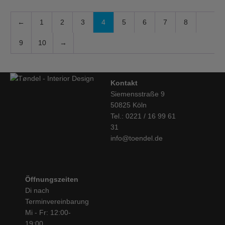
←
1
2
3
4
5
6
7
8
9
10
→
Kontakt
Siemensstraße 9
50825 Köln
Tel.: 0221 / 16 99 61
31
info@toendel.de
Öffnungszeiten
Di nach
Terminvereinbarung
Mi - Fr: 12:00-
19:00