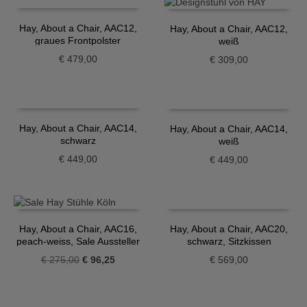
Hay, About a Chair, AAC12,
Hay, About a Chair, AAC12,
graues Frontpolster
weiß
€
479,00
€
309,00
Hay, About a Chair, AAC14,
Hay, About a Chair, AAC14,
schwarz
weiß
€
449,00
€
449,00
Hay, About a Chair, AAC16,
Hay, About a Chair, AAC20,
peach-weiss, Sale Aussteller
schwarz, Sitzkissen
Ursprünglicher
Aktueller
€
275,00
€
96,25
€
569,00
Preis
Preis
war:
ist:
€ 275,00
€ 96,25.