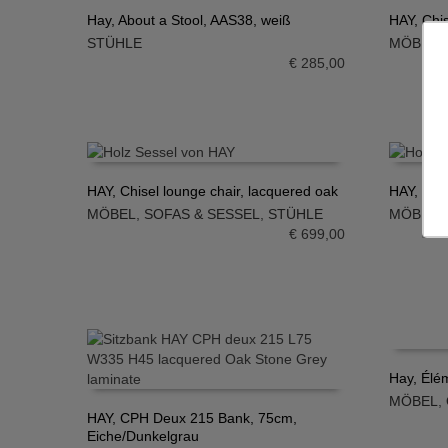
Hay, About a Stool, AAS38, weiß
HAY, Chi
STÜHLE
MÖBEL
,
IN DEN WARENKORB
IN DE
€
285,00
HAY, Chisel lounge chair, lacquered oak
HAY, Chi
MÖBEL
,
SOFAS & SESSEL
,
STÜHLE
MÖBEL
,
IN DEN WARENKORB
IN DE
€
699,00
Hay, Élém
MÖBEL
,
IN DE
HAY, CPH Deux 215 Bank, 75cm,
Eiche/Dunkelgrau