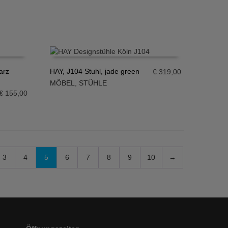
arz
HAY, J104 Stuhl, jade green
€
319,00
MÖBEL
,
STÜHLE
IN DEN WARENKORB
€
155,00
3
4
5
6
7
8
9
10
→