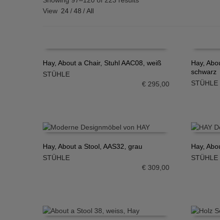
Showing 97–120 of 223 results
View
24
/
48
/
All
Hay, About a Chair, Stuhl AAC08, weiß
Hay, Abou
schwarz
STÜHLE
IN DEN WARENKORB
IN DE
STÜHLE
€
295,00
Hay, About a Stool, AAS32, grau
Hay, Abo
STÜHLE
STÜHLE
IN DEN WARENKORB
IN DE
€
309,00