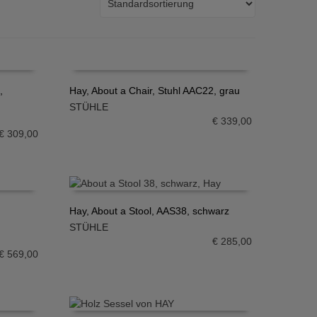
,
Hay, About a Chair, Stuhl AAC22, grau
STÜHLE
IN DEN WARENKORB
€
339,00
€
309,00
Hay, About a Stool, AAS38, schwarz
STÜHLE
IN DEN WARENKORB
€
285,00
€
569,00