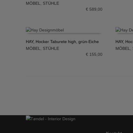
IN DEN WARENKORB
MÖBEL
,
STÜHLE
€
589,00
HAY, Hocker Taburete high, grün-Eiche
HAY, Hock
MÖBEL
,
STÜHLE
MÖBEL
,
IN DEN WARENKORB
IN DE
€
155,00