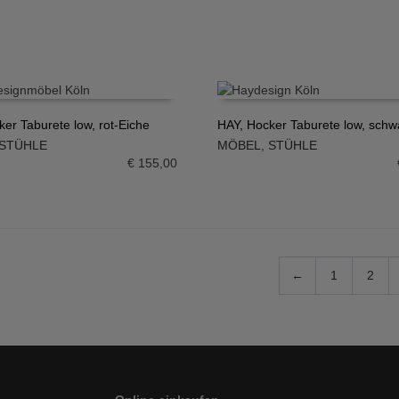
er Taburete low, rot-Eiche
HAY, Hocker Taburete low, schw
STÜHLE
MÖBEL
,
STÜHLE
N WARENKORB
IN DEN WARENKORB
€
155,00
←
1
2