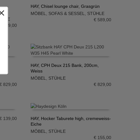
HAY, Chisel lounge chair, Grasgrün
×
MÖBEL
,
SOFAS & SESSEL
,
STÜHLE
IN DEN WARENKORB
ÜHLE
€
589,00
1.209,00
m,
HAY, CPH Deux 215 Bank, 200cm,
Weiss
IN DEN WARENKORB
MÖBEL
,
STÜHLE
€
829,00
€
829,00
€
139,00
HAY, Hocker Taburete high, cremeweiss-
Eiche
IN DEN WARENKORB
MÖBEL
,
STÜHLE
€
155,00