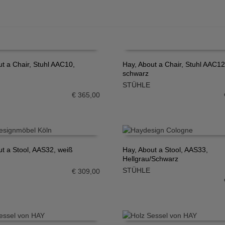
t a Chair, Stuhl AAC10,
Hay, About a Chair, Stuhl AAC12
schwarz
N WARENKORB
IN DEN WARENKORB
STÜHLE
€
365,00
ut a Stool, AAS32, weiß
Hay, About a Stool, AAS33,
Hellgrau/Schwarz
N WARENKORB
IN DEN WARENKORB
STÜHLE
€
309,00