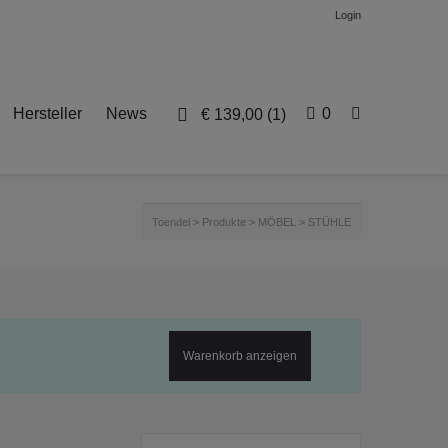
Login
Hersteller
News
0
€
139,00
(1)
Toendel
>
Produkte
>
MÖBEL
>
STÜHLE
Warenkorb anzeigen