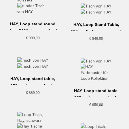
HAY, Loop stand round
HAY, Loop Stand Table,
table, Ø120, lacquered oak,
160cm, Eiche, maroon red
black
€
999,00
€
849,00
HAY, Loop stand table,
180cm, lacquered oak,
HAY, Loop stand table,
deep blue
€
889,00
200cm, lacquered oak,
black
€
959,00