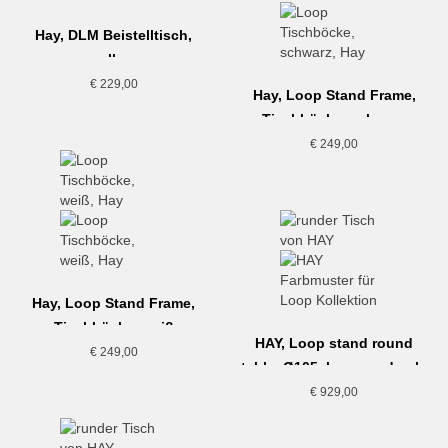
Hay, DLM Beistelltisch,
yellow
€
229,00
Hay, Loop Stand Frame,
Tischböcke, schwarz
€
249,00
Hay, Loop Stand Frame,
Tischböcke, weiß
HAY, Loop stand round
€
249,00
table, Ø105, lacquered oak,
maroon red
€
929,00