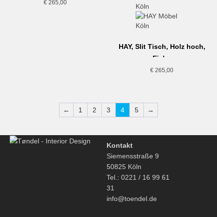
€
265,00
HAY, Slit Tisch, Holz hoch,
Eiche
€
265,00
←
1
2
3
4
5
→
Kontakt
Siemensstraße 9
50825 Köln
Tel.: 0221 / 16 99 61
31
info@toendel.de