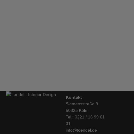
lange Haltbarkeit garantieren. Durch die fein gearbeiteten
sind und für deren Herstellung eine individuelle Auswahl oder
gesteppten Polsterstoffe, spürt man die Weiche und das
Bestimmung durch den Verbraucher maßgeblich ist oder die
Volumen des Schaumstoffs beim Sitzen.
eindeutig auf die persönlichen Bedürfnisse des Verbrauchers
Mobles114, TRIA Regalsystem, Arbeitszimmer
zugeschnitten sind.
€
5.495,00
Hay, Mags Sofa 3-Sitzer, Kombination 1, Hallingdal 130
€
4.450,00
Kontakt
Siemensstraße 9
50825 Köln
Tel.: 0221 / 16 99 61
31
info@toendel.de