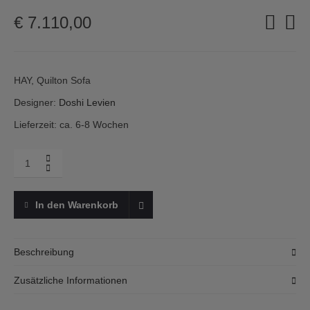
€
7.110,00
HAY, Quilton Sofa
Designer:
Doshi Levien
Lieferzeit: ca. 6-8 Wochen
Menge
HAY,
Quilton
Sofa,
In den Warenkorb
Combination
23,
Linara
Beschreibung
Das Quilton Sofa von
HAY
ist ein Entwurf des Londoner Design
Zusätzliche Informationen
Studios Doshi Levien. Man kann es sowohl als klassischen 2-
oder 3-Sitzer aber auch als Modulsofa in sehr vielen Varianten