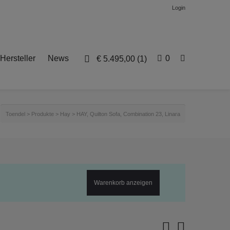
Login
Hersteller
News
0
€
5.495,00
(1)
Toendel
>
Produkte
>
Hay
>
HAY, Quilton Sofa, Combination 23, Linara
Warenkorb anzeigen