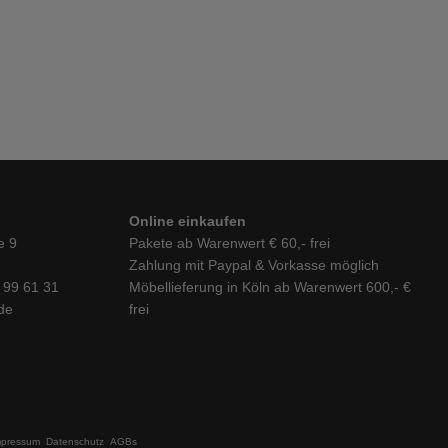
kelgrau-Buche
Online einkaufen
e 9
Pakete ab Warenwert € 60,- frei
Zahlung mit Paypal & Vorkasse möglich
6 99 61 31
Möbellieferung in Köln ab Warenwert 600,- €
de
frei
mpressum
Datenschutz
AGBs