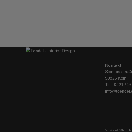
Hay, CPH Deux 210, Esstisch, quadratisch 75cm, dun
MÖBEL
,
TISCHE
IN DEN WARENKORB
Kontakt
Siemensstraß
50825 Köln
Tel.: 0221 / 1
info@toendel.
© Tøndel, 2026
I