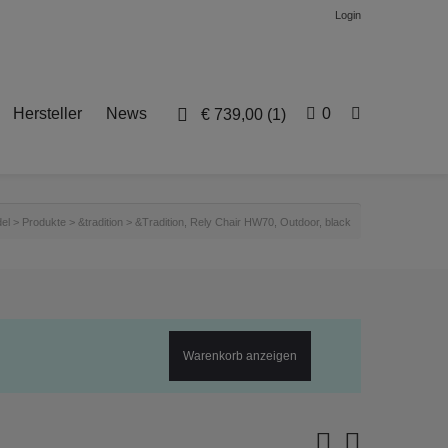
Login
Hersteller
News
0
€
739,00
(1)
el
>
Produkte
>
&tradition
>
&Tradition, Rely Chair HW70, Outdoor, black
Warenkorb anzeigen