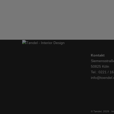
Hay, About a Chair, AAC12, graues Frontpolster
STÜHLE
IN DEN WARENKORB
Kontakt
Siemensstraß
50825 Köln
Tel.: 0221 / 1
info@toendel.
© Tøndel, 2026
I