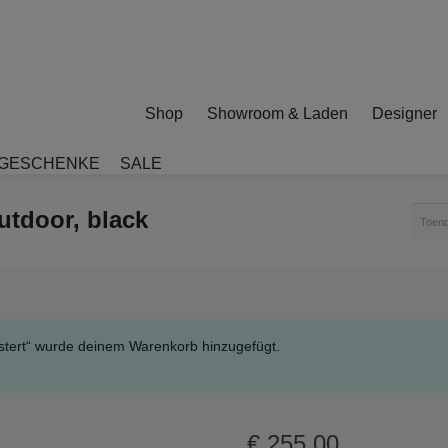
Shop
Showroom & Laden
Designer
GESCHENKE
SALE
utdoor, black
Toend
lstert“ wurde deinem Warenkorb hinzugefügt.
€
255,00