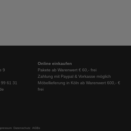
Online einkaufen
e 9
Pakete ab Warenwert € 60,- frei
Zahlung mit Paypal & Vorkasse möglich
6 99 61 31
Möbellieferung in Köln ab Warenwert 600,- €
de
frei
mpressum
Datenschutz
AGBs