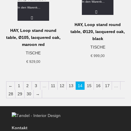
In den Warenkorb
In den Warenkorb
HAY, Loop stand round
HAY, Loop stand round
table, Ø120, lacquered oak,
table, Ø105, lacquered oak,
black
maroon red
TISCHE
TISCHE
€
999,00
€
929,00
←
1
2
3
…
11
12
13
14
15
16
17
…
28
29
30
→
Kontakt