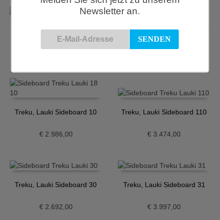
Newsletter an.
TREKU, Kommode, LAUKI
Kollektion, 01
Treku, Lauki Highboard 5
€
5.571,00
€
3.496,00
Treku, Lauki Sideboard 10
Treku, Lauki Sideboard 110
€
2.986,00
€
3.474,00
Treku, Lauki Sideboard 30
Treku, Lauki Sideboard 31
€
2.692,00
€
3.997,00