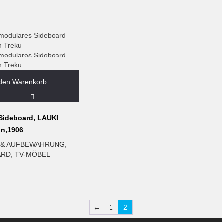
 den Warenkorb
Sideboard, LAUKI
on,1906
 & AUFBEWAHRUNG
,
ARD
,
TV-MÖBEL
←
1
2