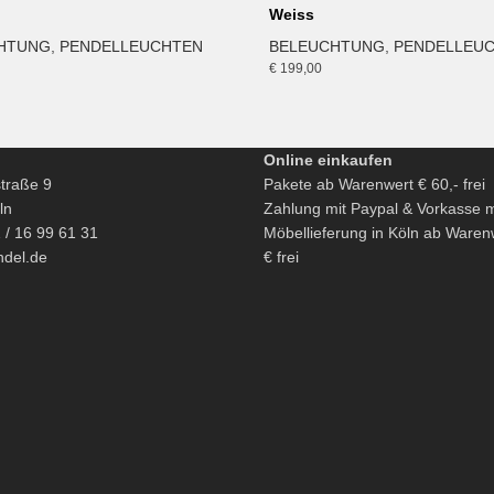
Weiss
HTUNG
,
PENDELLEUCHTEN
BELEUCHTUNG
,
PENDELLEU
€
199,00
Online einkaufen
traße 9
Pakete ab Warenwert € 60,- frei
ln
Zahlung mit Paypal & Vorkasse 
1 / 16 99 61 31
Möbellieferung in Köln ab Waren
ndel.de
€ frei