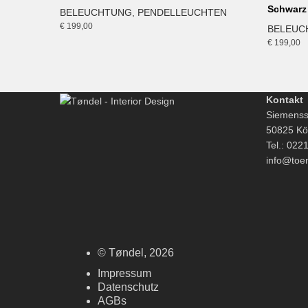
Schwarz
BELEUCHTUNG
,
PENDELLEUCHTEN
€
199,00
BELEUC
€
199,00
Kontakt
Siemenss
50825 Kö
Tel.: 022
info@toe
© Tøndel, 2026
Impressum
Datenschutz
AGBs