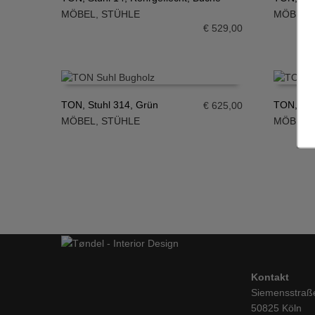
MÖBEL
,
STÜHLE
MÖBEL
,
IN DEN WARENKORB
IN DE
€
529,00
TON, Stuhl 314, Grün
TON, Stu
€
625,00
MÖBEL
,
STÜHLE
MÖBEL
,
IN DEN WARENKORB
IN DE
Kontakt
Siemensstraß
50825 Köln