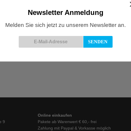
STÜHLE
MÖBEL
,
STÜHLE
N WARENKORB
IN DEN WARENKORB
Newsletter Anmeldung
Melden Sie sich jetzt zu unserem Newsletter an.
hl 314, Nougat Lehne Geflecht
TON, Stuhl 314, Schwarz Lehne
Gewebe
STÜHLE
N WARENKORB
IN DEN WARENKORB
MÖBEL
,
STÜHLE
€
496,00
Online einkaufen
e 9
Pakete ab Warenwert € 60,- frei
Zahlung mit Paypal & Vorkasse möglich