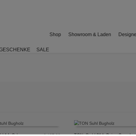
Shop
Showroom & Laden
Designe
GESCHENKE
SALE
hl 14, Schwarz
TON, Stuhl 314, Beige Gewebe
€
437,00