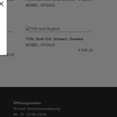
×
MÖBEL
,
STÜHLE
IN DEN WARENKORB
TON, Stuhl 314, Schwarz, Gewebe
MÖBEL
,
STÜHLE
IN DEN WARENKORB
€
595,00
€
458,00
Öffnungszeiten
Di nach Terminvereinbarung
Mi - Fr: 12:00-19:00