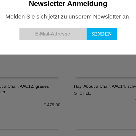
Newsletter Anmeldung
Melden Sie sich jetzt zu unserem Newsletter an.
Hay, AAC20, Stuhl, Grün/Schwar
Ausstellungsstück
153 Bürostuhl,
IN DEN WARENKORB
tellbar, Hallingdal 220
Sale
N WARENKORB
STÜHLE
€
399,00
€
999,00
ut a Chair, AAC12, graues
Hay, About a Chair, AAC14, sch
ter
STÜHLE
N WARENKORB
IN DEN WARENKORB
€
479,00