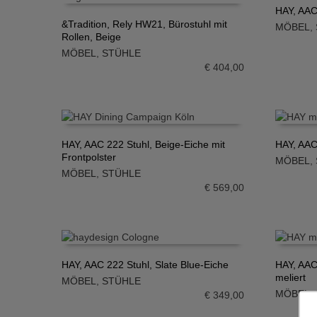
HAY, AAC
&Tradition, Rely HW21, Bürostuhl mit
MÖBEL
,
IN DE
Rollen, Beige
IN DEN WARENKORB
MÖBEL
,
STÜHLE
€
404,00
HAY, AAC 222 Stuhl, Beige-Eiche mit
HAY, AAC
Frontpolster
MÖBEL
,
IN DEN WARENKORB
IN DE
MÖBEL
,
STÜHLE
€
569,00
HAY, AAC 222 Stuhl, Slate Blue-Eiche
HAY, AAC
meliert
MÖBEL
,
STÜHLE
IN DEN WARENKORB
IN DE
MÖBEL
,
€
349,00