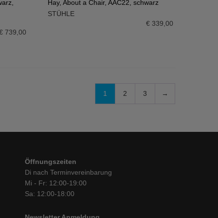
warz,
Hay, About a Chair, AAC22, schwarz
STÜHLE
IN DEN WARENKORB
€
339,00
€
739,00
1
2
3
→
Öffnungszeiten
Di nach Terminvereinbarung
Mi - Fr: 12:00-19:00
Sa: 12:00-18:00
Newsletter Anmeldung