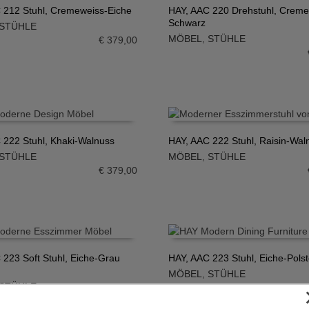
 212 Stuhl, Cremeweiss-Eiche
HAY, AAC 220 Drehstuhl, Creme
Schwarz
STÜHLE
N WARENKORB
IN DEN WARENKORB
MÖBEL
,
STÜHLE
€
379,00
 222 Stuhl, Khaki-Walnuss
HAY, AAC 222 Stuhl, Raisin-Wal
STÜHLE
MÖBEL
,
STÜHLE
N WARENKORB
IN DEN WARENKORB
€
379,00
 223 Soft Stuhl, Eiche-Grau
HAY, AAC 223 Stuhl, Eiche-Pols
MÖBEL
,
STÜHLE
N WARENKORB
IN DEN WARENKORB
STÜHLE
€
589,00