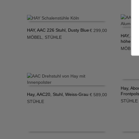
HAY, AAC 226 Stuhl, Dusty Blue
€
299,00
HAY, AAC
MÖBEL
,
STÜHLE
IN DEN WARENKORB
höhenvers
IN DE
MÖBEL
,
Hay, Abo
Frontpols
Hay, AAC20, Stuhl, Weiss-Grau
€
589,00
IN DE
STÜHLE
STÜHLE
IN DEN WARENKORB