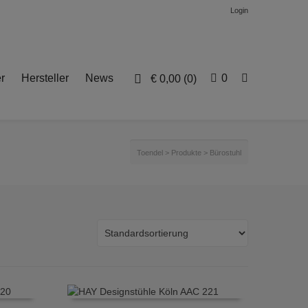
Login
r
Hersteller
News
0
€
0,00
(0)
Toendel
>
Produkte
>
Bürostuhl