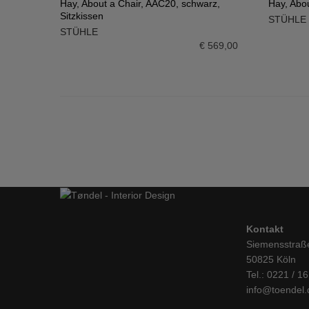
Hay, About a Chair, AAC20, schwarz,
Hay, Abo
Sitzkissen
STÜHLE
IN DEN WARENKORB
IN DE
STÜHLE
€
569,00
Kontakt
Siemensstraß
50825 Köln
Tel.: 0221 / 1
info@toendel.