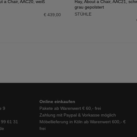
ut a Chair, AAC20, weiß
Hay, About a Chair, AAC21, sch
grau gepolstert
N WARENKORB
IN DEN WARENKORB
STÜHLE
€
439,00
Online einkaufen
e 9
Pakete ab Warenwert € 60,- frei
Zahlung mit Paypal & Vorkasse möglich
6 99 61 31
Möbellieferung in Köln ab Warenwert 600,- €
de
frei