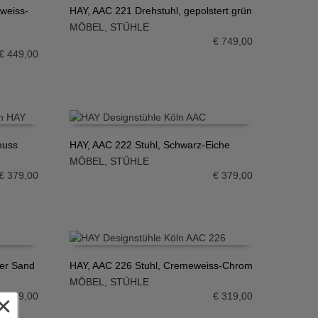
weiss-
HAY, AAC 221 Drehstuhl, gepolstert grün
MÖBEL
,
STÜHLE
IN DEN WARENKORB
€
749,00
€
449,00
nuss
HAY, AAC 222 Stuhl, Schwarz-Eiche
MÖBEL
,
STÜHLE
IN DEN WARENKORB
€
379,00
€
379,00
ter Sand
HAY, AAC 226 Stuhl, Cremeweiss-Chrom
MÖBEL
,
STÜHLE
IN DEN WARENKORB
×
€
649,00
€
319,00