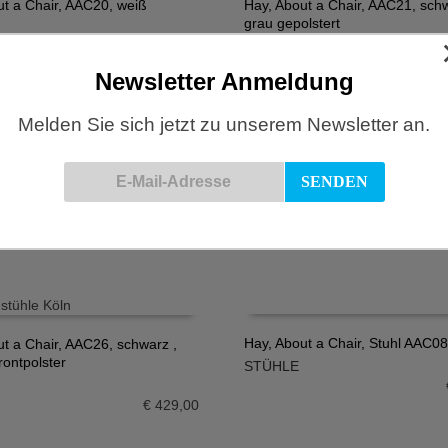
ut a Chair, AAC20, weiß
Hay, About a Chair, AAC21, sch
grau gepolstert
N WARENKORB
IN DEN WARENKORB
STÜHLE
€
439,00
Newsletter Anmeldung
Melden Sie sich jetzt zu unserem Newsletter an.
ut a Chair, AAC22, weiß
Hay, About a Chair, AAC22, wei
Frontpolster
N WARENKORB
IN DEN WARENKORB
STÜHLE
€
339,00
Hay, About a Chair, Stuhl AAC08
ut a Chair, AAC26, schwarz ,
rontpolster
STÜHLE
IN DEN WARENKORB
N WARENKORB
€
429,00