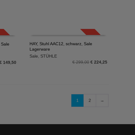
SALE!
SALE!
HAY, Stuhl AAC12, schwarz, Sale
 Sale
Lagerware
IN DEN WARENKORB
Sale
,
STÜHLE
Ursprünglicher
Aktueller
€
299,00
€
224,25
Ursprünglicher
Aktueller
€
149,50
Preis
Preis
Preis
Preis
war:
ist:
war:
ist:
€ 299,00
€ 224,25.
€ 299,00
€ 149,50.
1
2
→