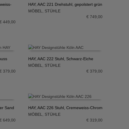
weiss-
HAY, AAC 221 Drehstuhl, gepolstert grün
MÖBEL
,
STÜHLE
IN DEN WARENKORB
€
749,00
€
449,00
nuss
HAY, AAC 222 Stuhl, Schwarz-Eiche
MÖBEL
,
STÜHLE
IN DEN WARENKORB
€
379,00
€
379,00
ter Sand
HAY, AAC 226 Stuhl, Cremeweiss-Chrom
MÖBEL
,
STÜHLE
IN DEN WARENKORB
€
649,00
€
319,00