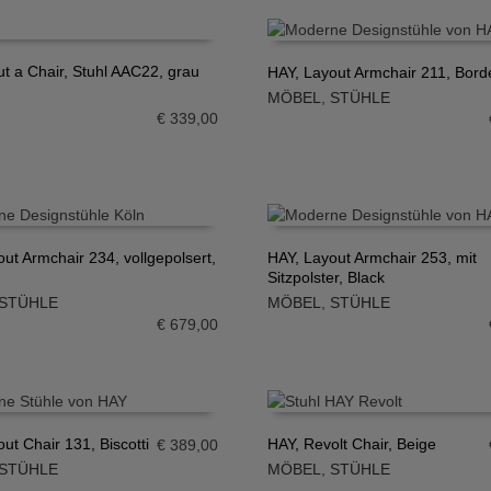
ut a Chair, Stuhl AAC22, grau
HAY, Layout Armchair 211, Bor
MÖBEL
,
STÜHLE
N WARENKORB
IN DEN WARENKORB
€
339,00
ut Armchair 234, vollgepolsert,
HAY, Layout Armchair 253, mit
Sitzpolster, Black
N WARENKORB
IN DEN WARENKORB
STÜHLE
MÖBEL
,
STÜHLE
€
679,00
ut Chair 131, Biscotti
HAY, Revolt Chair, Beige
€
389,00
STÜHLE
MÖBEL
,
STÜHLE
N WARENKORB
IN DEN WARENKORB