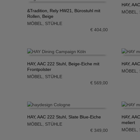
HAY, AAC
&Tradition, Rely HW21, Bürostuhl mit
MÖBEL
,
IN DE
Rollen, Beige
IN DEN WARENKORB
MÖBEL
,
STÜHLE
€
404,00
HAY, AAC 222 Stuhl, Beige-Eiche mit
HAY, AAC
Frontpolster
MÖBEL
,
IN DEN WARENKORB
IN DE
MÖBEL
,
STÜHLE
€
569,00
HAY, AAC 222 Stuhl, Slate Blue-Eiche
HAY, AAC
meliert
MÖBEL
,
STÜHLE
IN DEN WARENKORB
IN DE
MÖBEL
,
€
349,00