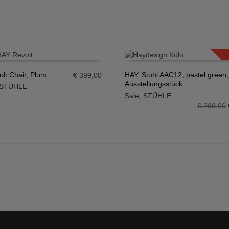
olt Chair, Plum
HAY, Stuhl AAC12, pastel green,
€
399,00
Ausstellungsstück
STÜHLE
N WARENKORB
IN DEN WARENKORB
Sale
,
STÜHLE
€
299,00