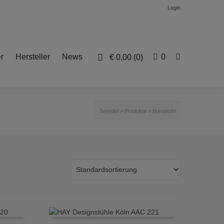
Login
r
Hersteller
News
0
€
0,00
(0)
Toendel
>
Produkte
>
Bürostuhl