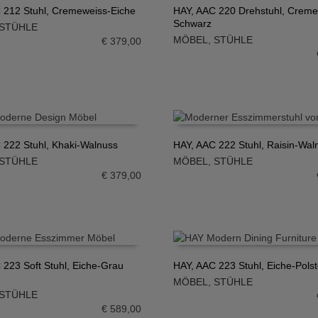
 212 Stuhl, Cremeweiss-Eiche
HAY, AAC 220 Drehstuhl, Creme
Schwarz
STÜHLE
N WARENKORB
IN DEN WARENKORB
MÖBEL
,
STÜHLE
€
379,00
 222 Stuhl, Khaki-Walnuss
HAY, AAC 222 Stuhl, Raisin-Wal
STÜHLE
MÖBEL
,
STÜHLE
N WARENKORB
IN DEN WARENKORB
€
379,00
 223 Soft Stuhl, Eiche-Grau
HAY, AAC 223 Stuhl, Eiche-Pols
MÖBEL
,
STÜHLE
N WARENKORB
IN DEN WARENKORB
STÜHLE
€
589,00