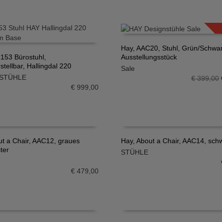
Hay, AAC20, Stuhl, Grün/Schwar
Ausstellungsstück
153 Bürostuhl,
IN DEN WARENKORB
tellbar, Hallingdal 220
Sale
N WARENKORB
STÜHLE
€
399,00
€
999,00
ut a Chair, AAC12, graues
Hay, About a Chair, AAC14, sch
ter
STÜHLE
N WARENKORB
IN DEN WARENKORB
€
479,00