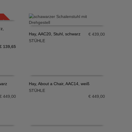
SALE!
z,
Hay, AAC20, Stuhl, schwarz
€
439,00
STÜHLE
IN DEN WARENKORB
Ursprünglicher
Aktueller
€
139,65
Preis
Preis
war:
ist:
€ 399,00
€ 139,65.
warz
Hay, About a Chair, AAC14, weiß
STÜHLE
IN DEN WARENKORB
€
449,00
€
449,00