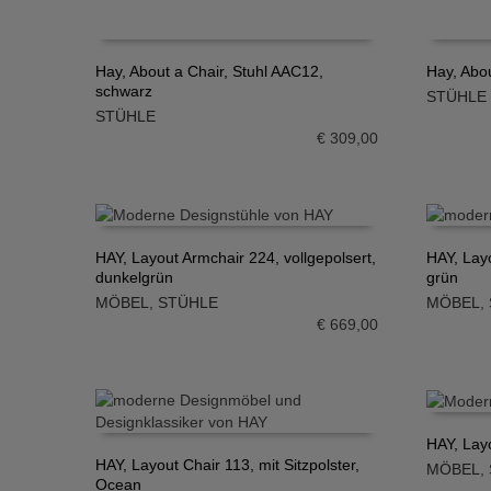
Hay, About a Chair, Stuhl AAC12,
Hay, Abo
schwarz
STÜHLE
IN DEN WARENKORB
IN DE
STÜHLE
€
309,00
HAY, Layout Armchair 224, vollgepolsert,
HAY, Layo
dunkelgrün
grün
IN DEN WARENKORB
IN DE
MÖBEL
,
STÜHLE
MÖBEL
,
€
669,00
HAY, Layo
HAY, Layout Chair 113, mit Sitzpolster,
MÖBEL
,
IN DE
Ocean