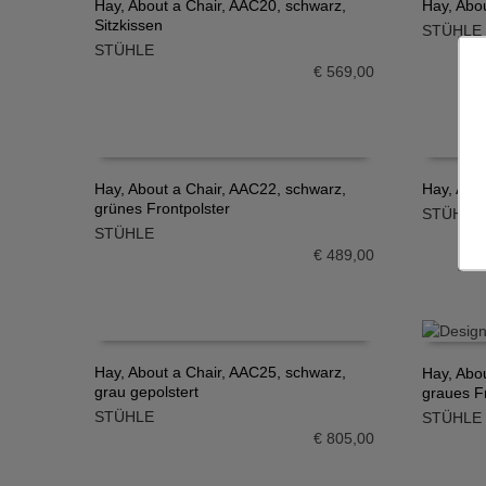
Hay, About a Chair, AAC20, schwarz,
Hay, Abo
Sitzkissen
STÜHLE
IN DEN WARENKORB
IN DE
STÜHLE
€
569,00
Hay, About a Chair, AAC22, schwarz,
Hay, Abo
grünes Frontpolster
STÜHLE
IN DEN WARENKORB
IN DE
STÜHLE
€
489,00
Hay, About a Chair, AAC25, schwarz,
Hay, Abo
grau gepolstert
graues F
IN DEN WARENKORB
IN DE
STÜHLE
STÜHLE
€
805,00