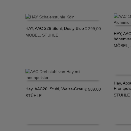
HAY, AAC 226 Stuhl, Dusty Blue
€
299,00
HAY, AAC
MÖBEL
,
STÜHLE
IN DEN WARENKORB
höhenvers
IN DE
MÖBEL
,
Hay, Abo
Frontpols
Hay, AAC20, Stuhl, Weiss-Grau
€
589,00
IN DE
STÜHLE
STÜHLE
IN DEN WARENKORB