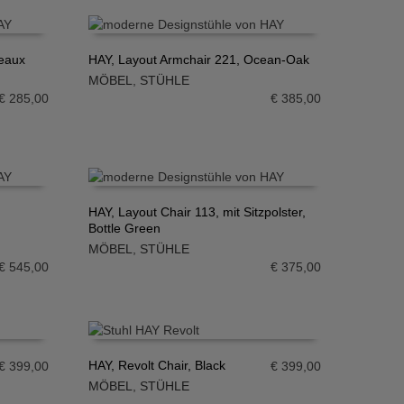
deaux
HAY, Layout Armchair 221, Ocean-Oak
MÖBEL
,
STÜHLE
IN DEN WARENKORB
€
285,00
€
385,00
HAY, Layout Chair 113, mit Sitzpolster,
Bottle Green
IN DEN WARENKORB
MÖBEL
,
STÜHLE
€
545,00
€
375,00
HAY, Revolt Chair, Black
€
399,00
€
399,00
MÖBEL
,
STÜHLE
IN DEN WARENKORB