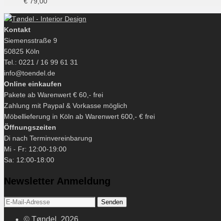
€
79,00
Kontakt
Siemensstraße 9
50825 Köln
Tel.: 0221 / 16 99 61 31
info@toendel.de
Online einkaufen
Pakete ab Warenwert € 60,- frei
Zahlung mit Paypal & Vorkasse möglich
Möbellieferung in Köln ab Warenwert 600,- € frei
Öffnungszeiten
Di nach Terminvereinbarung
Mi - Fr: 12:00-19:00
Sa: 12:00-18:00
Newsletter Anmeldung
© Tøndel, 2026