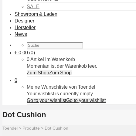
SALE
Showroom & Laden
Designer
Hersteller
News
€
0,00
(0)
0 Artikel im Warenkorb
Momentan ist der Warenkob leer.
Zum Shop
Zum Shop
0
Meine Wunschliste von Toendel
Your wishlist is currently empty.
Go to your wishlist
Go to your wishlist
Dot Cushion
Toendel
>
Produkte
>
Dot Cushion