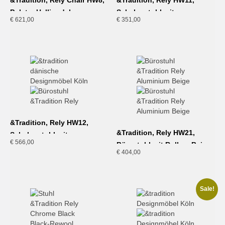
&Tradition, Rely Chair HW8,
&Tradition, Rely HW11,
Polster Hallingdal, grau
Schalenstuhl mit
€
621,00
€
351,00
Drehgestell, hellblau
&Tradition, Rely HW12,
&Tradition, Rely HW21,
Schalenstuhl mit
€
566,00
Bürostuhl mit Rollen, Beige
Drehgestell und Sitzpolster,
€
404,00
dunkelrot
Sale!