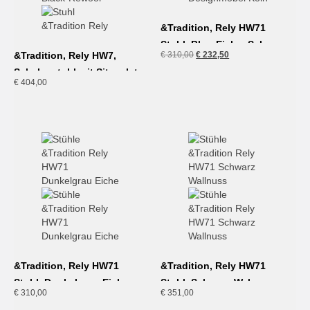
&Tradition, Rely HW71
Stuhl, Blue-Eiche, Sale
Ursprünglicher
Aktueller
&Tradition, Rely HW7,
€
310,00
€
232,50
Aussteller
Preis
Preis
Schalenstuhl mit Sitzpolster,
war:
ist:
€
404,00
schwarz
€ 310,00
€ 232,50.
&Tradition, Rely HW71
&Tradition, Rely HW71
Stuhl, Dunkelgrau-Eiche
Stuhl, Schwarz-Walnuss
€
310,00
€
351,00