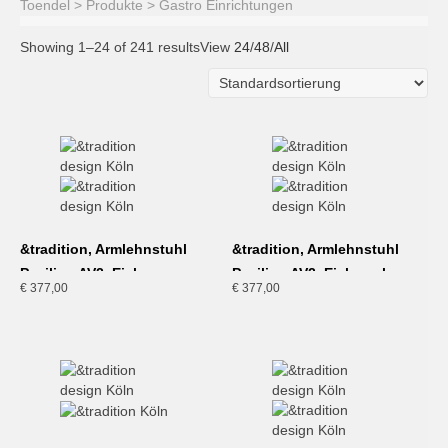
Toendel
>
Produkte
>
Gastro Einrichtungen
Showing 1–24 of 241 results
View
24
/
48
/
All
&tradition, Armlehnstuhl
&tradition, Armlehnstuhl
Pavilion AV2, Eiche
Pavilion AV2, Eiche schwarz
€
377,00
€
377,00