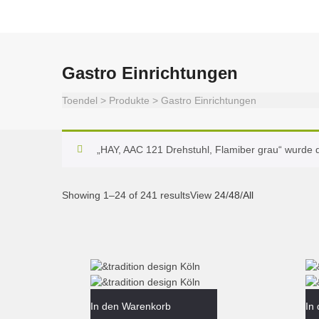
Gastro Einrichtungen
Toendel
>
Produkte
>
Gastro Einrichtungen
„HAY, AAC 121 Drehstuhl, Flamiber grau“ wurde
Showing 1–24 of 241 results
View
24
/
48
/
All
In den Warenkorb
In