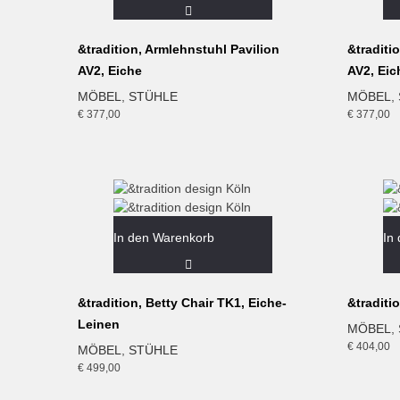
&tradition, Armlehnstuhl Pavilion
&traditi
AV2, Eiche
AV2, Ei
MÖBEL
,
STÜHLE
MÖBEL
,
€
377,00
€
377,00
In den Warenkorb
In
&tradition, Betty Chair TK1, Eiche-
&traditi
Leinen
MÖBEL
,
€
404,00
MÖBEL
,
STÜHLE
€
499,00