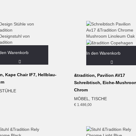
 den Warenkorb
In den Warenkorb
on, Kape Chair IF7, Hellblau-
&tradition, Pavilion AV17
um
Schreibtisch, Eiche-Mushroo
Chrom
STÜHLE
MÖBEL
,
TISCHE
€
1.486,00