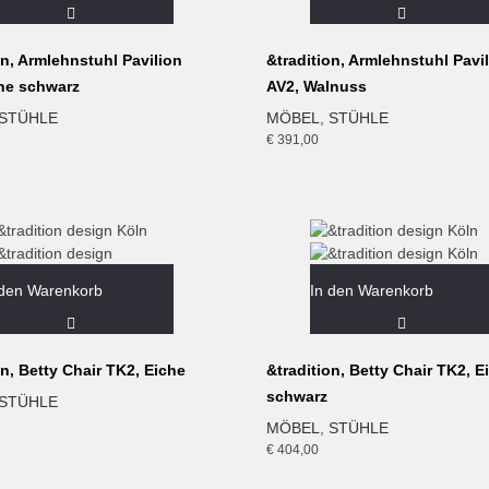
on, Armlehnstuhl Pavilion
&tradition, Armlehnstuhl Pavi
che schwarz
AV2, Walnuss
STÜHLE
MÖBEL
,
STÜHLE
€
391,00
 den Warenkorb
In den Warenkorb
on, Betty Chair TK2, Eiche
&tradition, Betty Chair TK2, E
schwarz
STÜHLE
MÖBEL
,
STÜHLE
€
404,00