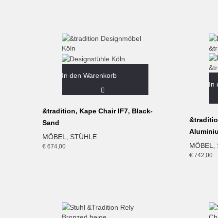
In den Warenkorb
In
&tradition, Kape Chair IF7, Black-
&traditi
Sand
Alumini
MÖBEL
,
STÜHLE
MÖBEL
,
€
674,00
€
742,00