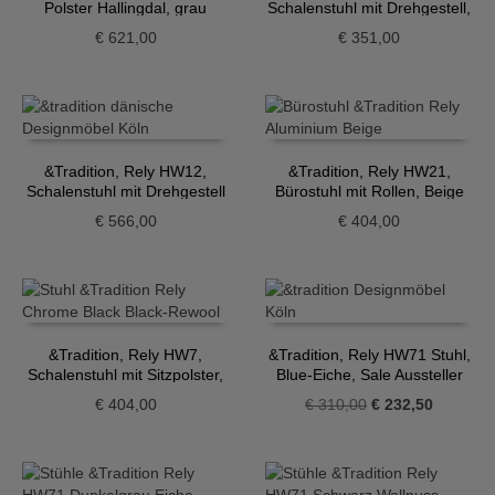
Polster Hallingdal, grau
Schalenstuhl mit Drehgestell,
hellblau
€
621,00
€
351,00
&Tradition, Rely HW12,
&Tradition, Rely HW21,
Schalenstuhl mit Drehgestell
Bürostuhl mit Rollen, Beige
und Sitzpolster, dunkelrot
€
566,00
€
404,00
&Tradition, Rely HW7,
&Tradition, Rely HW71 Stuhl,
Schalenstuhl mit Sitzpolster,
Blue-Eiche, Sale Aussteller
schwarz
Ursprünglicher
Aktueller
€
404,00
€
310,00
€
232,50
Preis
Preis
war:
ist:
€ 310,00
€ 232,50