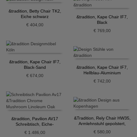
&tradition, Betty Chair TK2,
Eiche schwarz
&tradition, Kape Chair IF7,
Black
€
404,00
€
769,00
&tradition, Kape Chair IF7,
Black-Sand
&tradition, Kape Chair IF7,
Hellblau-Aluminium
€
674,00
€
742,00
&Tradition, Rely Chair HW35,
&tradition, Pavilion AV17
Armlehnstuhl gepolstert,
Schreibtisch, Eiche-
Grau-Beige
Mushroom, Chrom
€
580,00
€
1.486,00