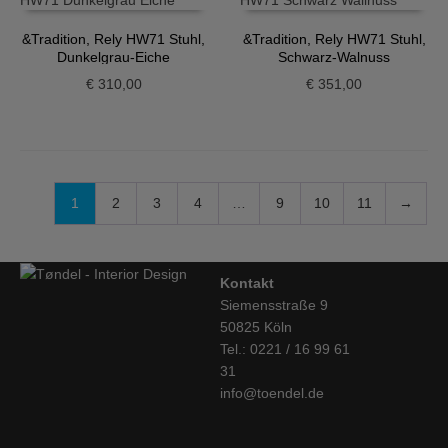
&Tradition, Rely HW71 Stuhl,
&Tradition, Rely HW71 Stuhl,
Dunkelgrau-Eiche
Schwarz-Walnuss
€
310,00
€
351,00
1
2
3
4
…
9
10
11
→
Kontakt
Siemensstraße 9
50825 Köln
Tel.: 0221 / 16 99 61
31
info@toendel.de