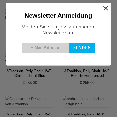
×
Newsletter Anmeldung
Melden Sie sich jetzt zu unserem
&Tradition, Rely Chair HW6,
&Tradition, Rely Chair HW6,
Newsletter an.
Beige bronzed
Black-chrome
€
255,00
€
255,00
&Tradition, Rely Chair HW6,
&Tradition, Rely Chair HW6,
Chrome Light Blue
Red Brown-bronzed
€
255,00
€
255,00
&Tradition, Rely Chair HW8,
&Tradition, Rely HW11,