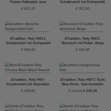
Polster Hallingdal, grau
Schalenstuhl mit Drehgestell,
hellblau
€
621,00
€
351,00
&Tradition, Rely HW12,
&Tradition, Rely HW21,
Schalenstuhl mit Drehgestell
Bürostuhl mit Rollen, Beige
und Sitzpolster, dunkelrot
€
566,00
€
404,00
&Tradition, Rely HW7,
&Tradition, Rely HW71 Stuhl,
Schalenstuhl mit Sitzpolster,
Blue-Eiche, Sale Aussteller
schwarz
Ursprünglicher
Aktueller
€
404,00
€
310,00
€
232,50
Preis
Preis
war:
ist:
€ 310,00
€ 232,50