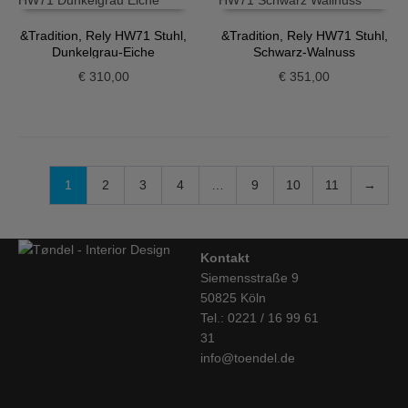
&Tradition, Rely HW71 Stuhl,
&Tradition, Rely HW71 Stuhl,
Dunkelgrau-Eiche
Schwarz-Walnuss
€
310,00
€
351,00
1
2
3
4
…
9
10
11
→
Kontakt
Siemensstraße 9
50825 Köln
Tel.: 0221 / 16 99 61
31
info@toendel.de