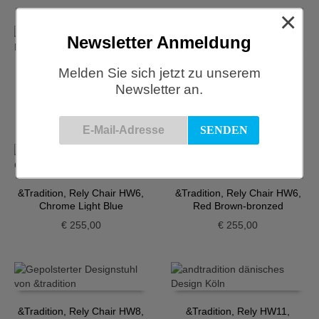
×
Newsletter Anmeldung
Melden Sie sich jetzt zu unserem
&Tradition, Rely Chair HW6,
&Tradition, Rely Chair HW6,
Newsletter an.
Beige bronzed
Black-chrome
€
255,00
€
255,00
&Tradition, Rely Chair HW6,
&Tradition, Rely Chair HW6,
Chrome Light Blue
Red Brown-bronzed
€
255,00
€
255,00
&Tradition, Rely Chair HW8,
&Tradition, Rely HW11,