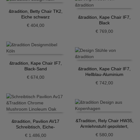
&tradition, Betty Chair TK2,
Eiche schwarz
&tradition, Kape Chair IF7,
Black
€
404,00
€
769,00
&tradition, Kape Chair IF7,
Black-Sand
&tradition, Kape Chair IF7,
Hellblau-Aluminium
€
674,00
€
742,00
&Tradition, Rely Chair HW35,
&tradition, Pavilion AV17
Armlehnstuhl gepolstert,
Schreibtisch, Eiche-
Grau-Beige
Mushroom, Chrom
€
580,00
€
1.486,00