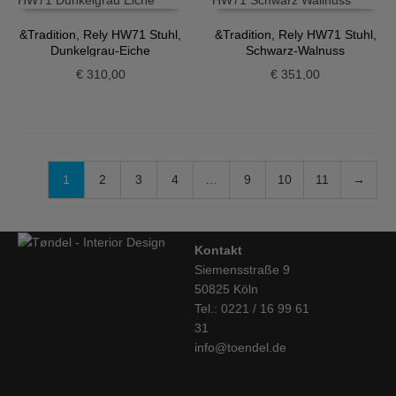
&Tradition, Rely HW71 Stuhl,
&Tradition, Rely HW71 Stuhl,
Dunkelgrau-Eiche
Schwarz-Walnuss
€
310,00
€
351,00
1
2
3
4
…
9
10
11
→
Kontakt
Siemensstraße 9
50825 Köln
Tel.: 0221 / 16 99 61
31
info@toendel.de