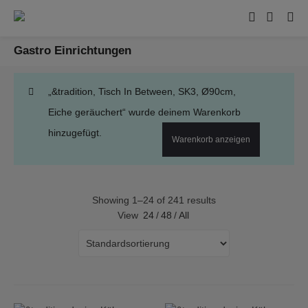
Gastro Einrichtungen
„&tradition, Tisch In Between, SK3, Ø90cm,
Eiche geräuchert“ wurde deinem Warenkorb
hinzugefügt.
Warenkorb anzeigen
Showing 1–24 of 241 results
View
24
/
48
/
All