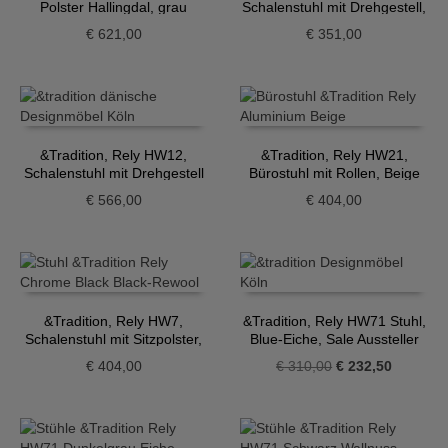
Polster Hallingdal, grau
Schalenstuhl mit Drehgestell,
hellblau
€
621,00
€
351,00
&Tradition, Rely HW12,
&Tradition, Rely HW21,
Schalenstuhl mit Drehgestell
Bürostuhl mit Rollen, Beige
und Sitzpolster, dunkelrot
€
566,00
€
404,00
&Tradition, Rely HW7,
&Tradition, Rely HW71 Stuhl,
Schalenstuhl mit Sitzpolster,
Blue-Eiche, Sale Aussteller
schwarz
Ursprünglicher
Aktueller
€
404,00
€
310,00
€
232,50
Preis
Preis
war:
ist:
€ 310,00
€ 232,50