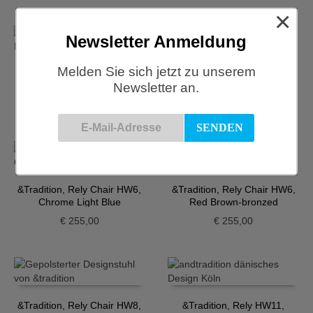
×
Newsletter Anmeldung
Melden Sie sich jetzt zu unserem
&Tradition, Rely Chair HW6,
&Tradition, Rely Chair HW6,
Newsletter an.
Beige bronzed
Black-chrome
€
255,00
€
255,00
&Tradition, Rely Chair HW6,
&Tradition, Rely Chair HW6,
Chrome Light Blue
Red Brown-bronzed
€
255,00
€
255,00
&Tradition, Rely Chair HW8,
&Tradition, Rely HW11,