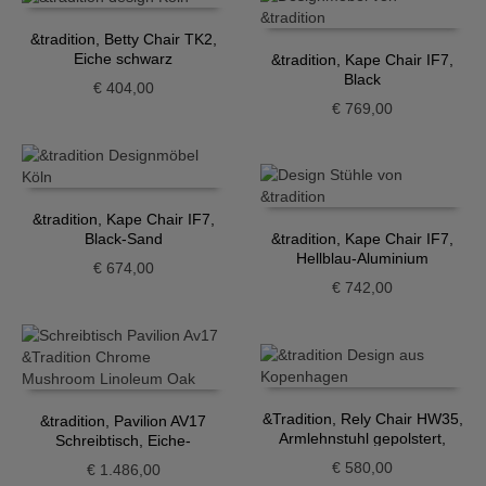
&tradition, Betty Chair TK2,
Eiche schwarz
&tradition, Kape Chair IF7,
Black
€
404,00
€
769,00
&tradition, Kape Chair IF7,
Black-Sand
&tradition, Kape Chair IF7,
Hellblau-Aluminium
€
674,00
€
742,00
&Tradition, Rely Chair HW35,
&tradition, Pavilion AV17
Armlehnstuhl gepolstert,
Schreibtisch, Eiche-
Grau-Beige
Mushroom, Chrom
€
580,00
€
1.486,00