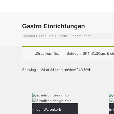
Gastro Einrichtungen
Toendel
>
Produkte
>
Gastro Einrichtungen
„&tradition, Tisch In Between, SK4, Ø120cm, Ei
Showing 1–24 of 241 results
View
24
/
48
/
All
In den Warenkorb
In