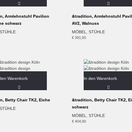
on, Armlehnstuhl Pavilion
&tradition, Armlehnstuhl Pavi
che schwarz
AV2, Walnuss
STÜHLE
MÖBEL
,
STÜHLE
€
391,00
 den Warenkorb
In den Warenkorb
on, Betty Chair TK2, Eiche
&tradition, Betty Chair TK2, E
schwarz
STÜHLE
MÖBEL
,
STÜHLE
€
404,00