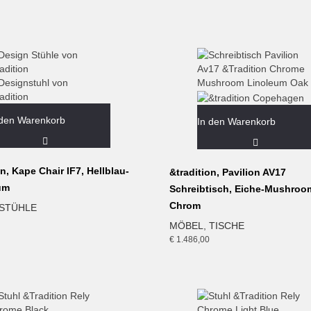
 den Warenkorb
In den Warenkorb
on, Kape Chair IF7, Hellblau-
&tradition, Pavilion AV17
um
Schreibtisch, Eiche-Mushroo
Chrom
STÜHLE
MÖBEL
,
TISCHE
€
1.486,00