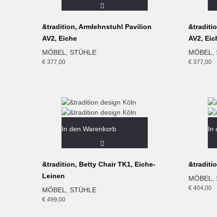
&tradition, Armlehnstuhl Pavilion
&traditi
AV2, Eiche
AV2, Ei
MÖBEL
,
STÜHLE
MÖBEL
,
€
377,00
€
377,00
In den Warenkorb
In
&tradition, Betty Chair TK1, Eiche-
&traditi
Leinen
MÖBEL
,
€
404,00
MÖBEL
,
STÜHLE
€
499,00