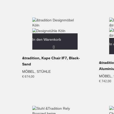
In den Warenkorb
In
&tradition, Kape Chair IF7, Black-
&traditi
Sand
Alumini
MÖBEL
,
STÜHLE
MÖBEL
,
€
674,00
€
742,00